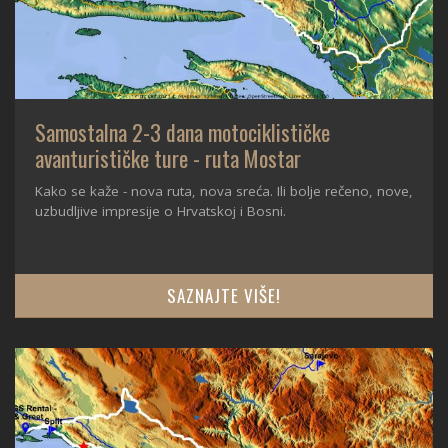
Samostalna 2-3 dana motociklističke
avanturističke ture - ruta Mostar
Kako se kaže - nova ruta, nova sreća. Ili bolje rečeno, nove,
uzbudljive impresije o Hrvatskoj i Bosni.
SAZNAJTE VIŠE!