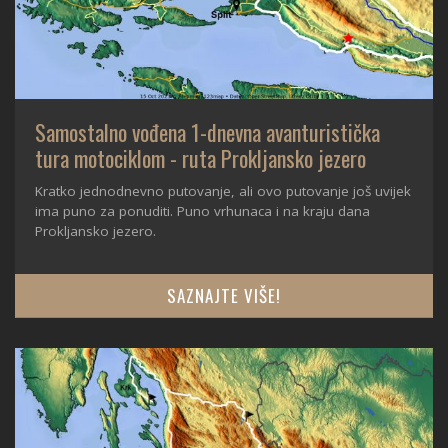
Samostalno vođena 1-dnevna avanturistička
tura motociklom - ruta Prokljansko jezero
Kratko jednodnevno putovanje, ali ovo putovanje još uvijek
ima puno za ponuditi. Puno vrhunaca i na kraju dana
Prokljansko jezero.
SAZNAJTE VIŠE!