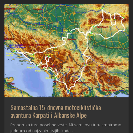
Samostalna 15-dnevna motociklistička
avantura Karpati i Albanske Alpe
Preporuka ture posebne vrste. Mi sami ovu turu smatramo
jednom od najzanimljivijih ikada ...