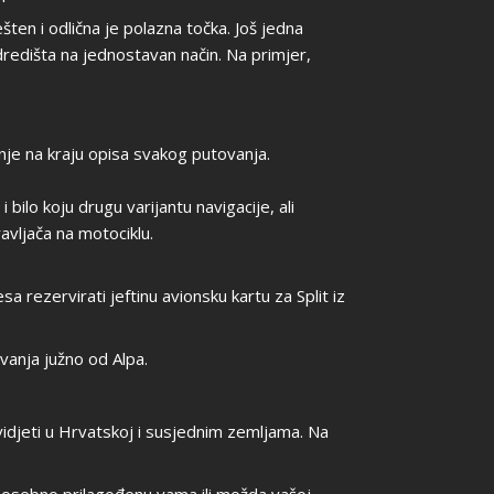
ešten i odlična je polazna točka. Još jedna
redišta na jednostavan način. Na primjer,
je na kraju opisa svakog putovanja.
lo koju drugu varijantu navigacije, ali
avljača na motociklu.
sa rezervirati jeftinu avionsku kartu za Split iz
ovanja južno od Alpa.
vidjeti u Hrvatskoj i susjednim zemljama. Na