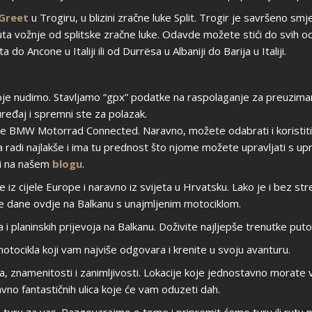
Greet
u Trogiru, u blizini zračne luke Split. Trogir je savršeno smj
ta vožnje od splitske zračne luke. Odavde možete stići do svih od
do Ancone u Italiji ili od Durrësa u Albaniji do Barija u Italiji.
je nudimo. Stavljamo “gpx” podatke na raspolaganje za preuziman
ređaj i spremni ste za polazak.
BMW Motorrad Connected. Naravno, možete odabrati i koristiti i bi
radi najlakše i ima tu prednost što njome možete upravljati s upr
ći na našem
blogu
.
e iz cijele Europe i naravno iz svijeta u Hrvatsku. Lako je i bez stre
ne dane ovdje na Balkanu s unajmljenim motociklom.
 i planinskih prijevoja na Balkanu. Doživite najljepše trenutke put
motocikla koji vam najviše odgovara i krenite u svoju avanturu.
a, znamenitosti i zanimljivosti. Lokacije koje jednostavno morate 
avno fantastičnih ulica koje će vam oduzeti dah.