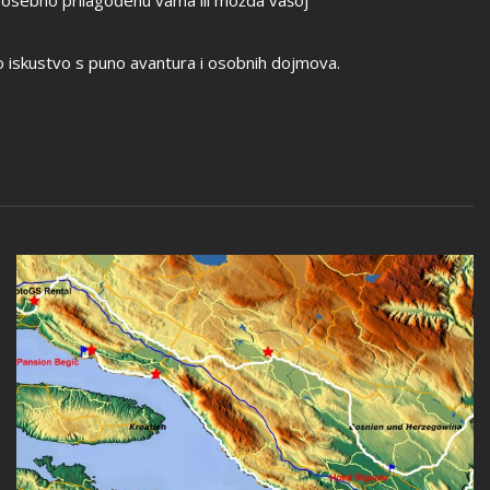
 posebno prilagođenu vama ili možda vašoj
o iskustvo s puno avantura i osobnih dojmova.