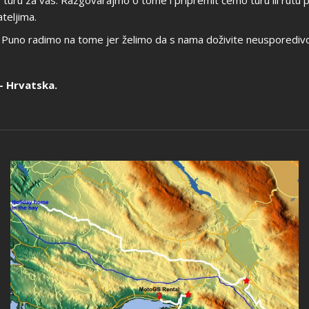
o turu za vas. Razgovarajmo o tome i pripremit ćemo turu ili rutu
ateljima.
e. Puno radimo na tome jer želimo da s nama doživite neusporediv
- Hrvatska.