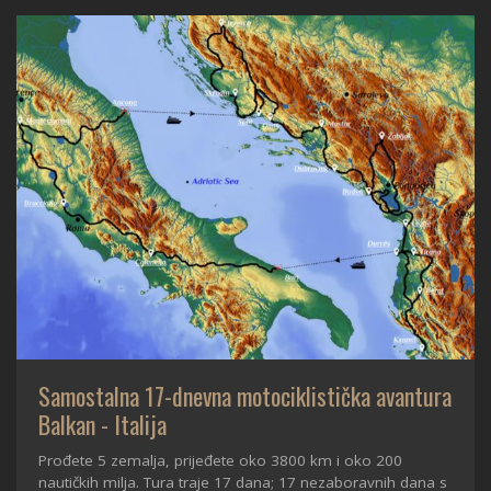
Samostalna 17-dnevna motociklistička avantura
Balkan - Italija
Prođete 5 zemalja, prijeđete oko 3800 km i oko 200
nautičkih milja. Tura traje 17 dana; 17 nezaboravnih dana s