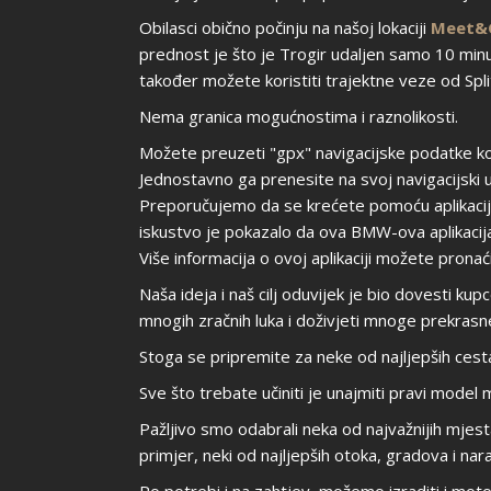
Obilasci obično počinju na našoj lokaciji
Meet&
prednost je što je Trogir udaljen samo 10 minu
također možete koristiti trajektne veze od Splita 
Nema granica mogućnostima i raznolikosti.
Možete preuzeti "gpx" navigacijske podatke ko
Jednostavno ga prenesite na svoj navigacijski u
Preporučujemo da se krećete pomoću aplikacije 
iskustvo je pokazalo da ova BMW-ova aplikacija 
Više informacija o ovoj aplikaciji možete prona
Naša ideja i naš cilj oduvijek je bio dovesti kupc
mnogih zračnih luka i doživjeti mnoge prekras
Stoga se pripremite za neke od najljepših cesta
Sve što trebate učiniti je unajmiti pravi model 
Pažljivo smo odabrali neka od najvažnijih mjest
primjer, neki od najljepših otoka, gradova i nar