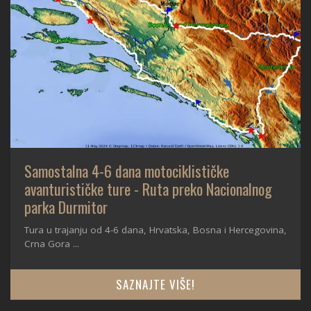
Samostalna 4-6 dana motociklističke
avanturističke ture - Ruta preko Nacionalnog
parka Durmitor
Tura u trajanju od 4-6 dana, Hrvatska, Bosna i Hercegovina,
Crna Gora ...
SAZNAJTE VIŠE!