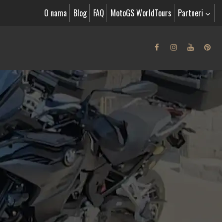
O nama
Blog
FAQ
MotoGS WorldTours
Partneri