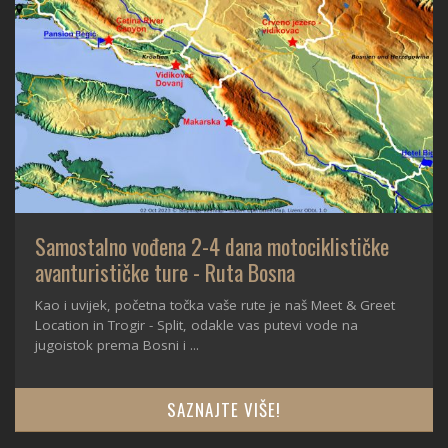
Samostalno vođena 2-4 dana motociklističke
avanturističke ture - Ruta Bosna
Kao i uvijek, početna točka vaše rute je naš Meet & Greet
Location in Trogir - Split, odakle vas putevi vode na
jugoistok prema Bosni i ...
SAZNAJTE VIŠE!