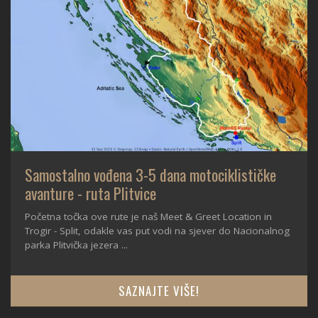
Samostalno vođena 3-5 dana motociklističke
avanture - ruta Plitvice
Početna točka ove rute je naš Meet & Greet Location in
Trogir - Split, odakle vas put vodi na sjever do Nacionalnog
parka Plitvička jezera ...
SAZNAJTE VIŠE!