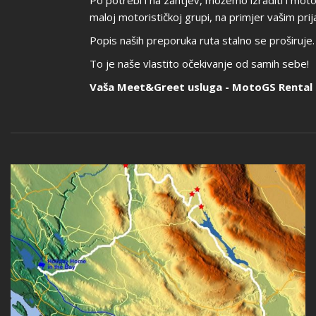
Po potrebi i na zahtjev, možemo izraditi i mot
maloj motorističkoj grupi, na primjer vašim prij
Popis naših preporuka ruta stalno se proširuj
To je naše vlastito očekivanje od samih sebe!
Vaša Meet&Greet usluga - MotoGS Rental 