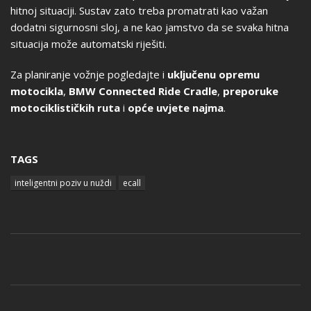
hitnoj situaciji. Sustav zato treba promatrati kao važan
dodatni sigurnosni sloj, a ne kao jamstvo da se svaka hitna
situacija može automatski riješiti.
Za planiranje vožnje pogledajte i
uključenu opremu
motocikla
,
BMW Connected Ride Cradle
,
preporuke
motociklističkih ruta
i
opće uvjete najma
.
TAGS
inteligentni poziv u nuždi
ecall