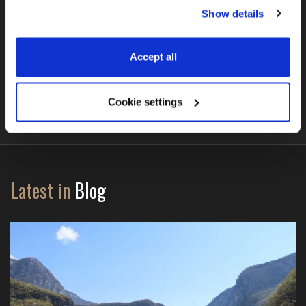
our 
Privacy & Cookie Policy
.
Show details
Accept all
BMW R1300GS (DSA + ASA)
Cookie settings
Latest in
Blog