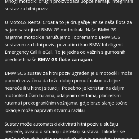
Mnogi motocikli drugih proizvođača uopće nemaju integrirani
sustav za hitni poziv.
U MotoGS Rental Croatia to je drugačije jer se naša flota za
najam sastoji od BMW GS motocikala. Naše BMW GS
najamne motocikle naručujemo i opremamo BMW SOS
sustavom za hitni poziv, poznatim i kao BMW Intelligent
Emergency Call ili eCall. To je jedna od važnih sigurnosnih
prednosti naše
BMW GS flote za najam
.
BMW SOS sustav za hitni poziv ugrađen je u motocikl i može
pomoći vozačima da brže dobiju pomoć nakon ozbiljne
nesreće ili u hitnoj situaciji. Posebno je koristan na duljim
motociklističkim turama, udaljenim cestama, planinskim
rutama i prekograničnim vožnjama, gdje brzo slanje točne
lokacije može napraviti stvarnu razliku.
Sustav može automatski aktivirati hitni poziv u slučaju
nesreće, ovisno o situaciji i detekciji sustava. Također se
može ručno aktivirati na upravljaču ako je potrebna trenutna