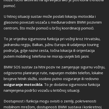
pomoć.
U hitnoj situaciji sustav može poslati lokaciju motocikla i
glasovno povezati vozača s međunarodnim BMW pozivnim
centrom, što može pomoći u bržoj koordinaciji pomoći.
To je vrijedna sigurnosna funkcija pri vožnji kroz Hrvatsku,
jadransku regiju, Balkan, južnu Europu ili udaljenija touring
područja, gdje nazivi cesta, točna lokacija ili orijentacija
putem mobilnog telefona ne moraju uvijek biti jasni.
BMW SOS sustav za hitni poziv ne zamjenjuje sigurnu vožnju,
odgovorno planiranje rute, napunjen mobilni telefon, lokalne
brojeve hitnih službi, osobno putno osiguranje ili redovno
osiguranje motocikla
. To je dodatna sigurnosna funkcija
namijenjena podršci vozaču u kritičnoj situaciji.
Dostupnost i funkcija mogu ovisiti o zemlji, pokrivenosti
mobilnom mrežom, dostupnosti BMW sustava i konkretnoj