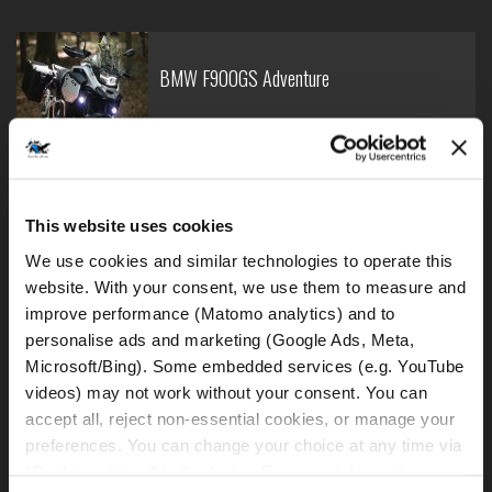
BMW F900GS Adventure
BMW R1250GS - mali
This website uses cookies
We use cookies and similar technologies to operate this 
website. With your consent, we use them to measure and 
improve performance (Matomo analytics) and to 
BMW R1250GS
personalise ads and marketing (Google Ads, Meta, 
Microsoft/Bing). Some embedded services (e.g. YouTube 
videos) may not work without your consent. You can 
accept all, reject non-essential cookies, or manage your 
preferences. You can change your choice at any time via 
BMW R1300GS (DSA)
“Cookie settings” in the footer. For more information, see 