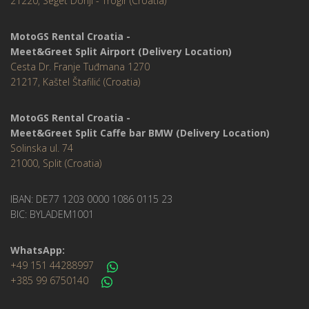
21220, Seget Donji - Trogir (Croatia)
MotoGS Rental Croatia -
Meet&Greet Split Airport (Delivery Location)
Cesta Dr. Franje Tuđmana 1270
21217, Kaštel Štafilić (Croatia)
MotoGS Rental Croatia -
Meet&Greet Split Caffe bar BMW (Delivery Location)
Solinska ul. 74
21000, Split (Croatia)
IBAN: DE77 1203 0000 1086 0115 23
BIC: BYLADEM1001
WhatsApp:
+49 151 44288997
+385 99 6750140