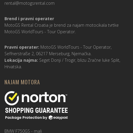
rental@motogsrental.com
Brend i pravni operater
MotoGS Rental Croatia je brend za najam motocikala tvrtke
MotoGS WorldTours -
Tour Operator
.
Pravni operater:
MotoGS WorldTours -
Tour Operator
,
Seffnerstraße 2, 06217 Merseburg, Njemačka.
Lokacija najma:
Seget Donji / Trogir, blizu Zračne luke Split,
Hrvatska.
NAJAM MOTORA
BMW F750GS - mali