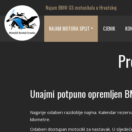
Najam BMW GS motocikala u Hrvatskoj
NAJAM MOTORA SPLIT
CJENIK
KO
Pr
Unajmi potpuno opremljen B
Najprije odaberi razdoblje najma. Kalendar rezerva
kilometre.
Odaberi dostupan motocikl za nastavak. U sljedećem