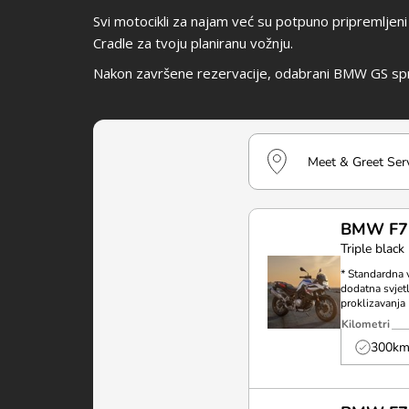
Svi motocikli za najam već su potpuno pripremljeni
Cradle za tvoju planiranu vožnju.
Nakon završene rezervacije, odabrani BMW GS sprem