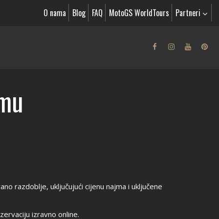
O nama
Blog
FAQ
MotoGS WorldTours
Partneri
umu
o razdoblje, uključujući cijenu najma i uključene
ervaciju izravno online.