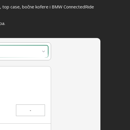
kla, top case, bočne kofere i BMW ConnectedRide
pa.