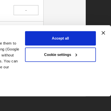
Accept all
e them to 
ng (Google 
Cookie settings
without 
s. You can 
change your choice at any time via “Cookie settings” in the footer. For more information, see our 