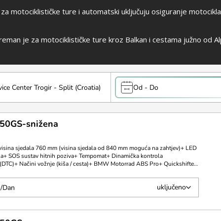
 za motociklističke ture i automatski uključuju osiguranje motoci
an je za motociklističke ture kroz Balkan i cestama južno od Al