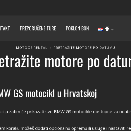
NTAKT
PREPORUČENE TURE
POKLON BON
HR
MOTOGS RENTAL
PRETRAŽITE MOTORE PO DATUMU
etražite motore po dat
MW GS motocikl u Hrvatskoj
cija zatim će prikazati sve BMW GS motocikle dostupne za odabran
 koraku možeš dodati opcionalnu opremu ili usluge i nastaviti rez