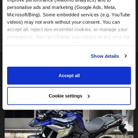
personalise ads and marketing (Google Ads, Meta, 
Microsoft/Bing). Some embedded services (e.g. YouTube 
videos) may not work without your consent. You can 
Detalji najma motocikla
accept all, reject non-essential cookies, or manage your 
preferences. You can change your choice at any time via 
“Cookie settings” in the footer. For more information, see 
our 
Privacy & Cookie Policy
.
Show details
Najpopularniji
motocikli
Accept all
Cookie settings