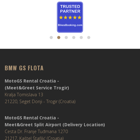
BMW GS FLOTA
MotoGS Rental Croatia -
(Meet&Greet Service Trogir)
Kralja Tomislava 13
21220, Seget Donji - Trogir (Croatia)
MotoGS Rental Croatia -
Meet&Greet Split Airport (Delivery Location)
Cesta Dr. Franje Tuđmana 1270
21217, Kaštel Štafilić (Croatia)