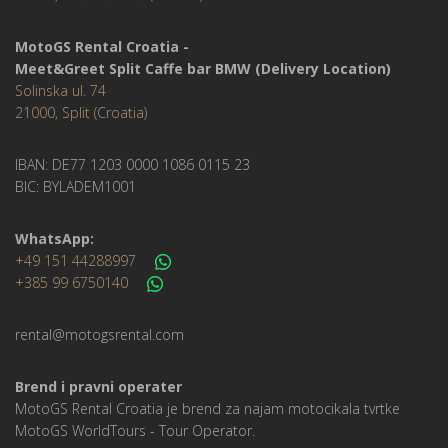
MotoGS Rental Croatia -
Meet&Greet Split Caffe bar BMW (Delivery Location)
Solinska ul. 74
21000, Split (Croatia)
IBAN: DE77 1203 0000 1086 0115 23
BIC: BYLADEM1001
WhatsApp:
+49 151 44288997
+385 99 6750140
rental@motogsrental.com
Brend i pravni operater
MotoGS Rental Croatia je brend za najam motocikala tvrtke
MotoGS WorldTours -
Tour Operator
.