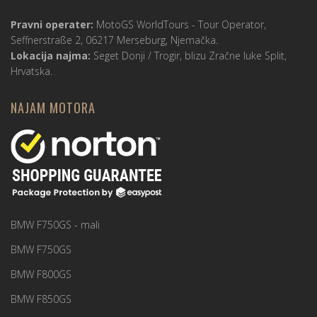
Pravni operater:
MotoGS WorldTours -
Tour Operator
,
Seffnerstraße 2, 06217 Merseburg, Njemačka.
Lokacija najma:
Seget Donji / Trogir, blizu Zračne luke Split,
Hrvatska.
NAJAM MOTORA
BMW F750GS - mali
BMW F750GS
BMW F800GS
BMW F850GS