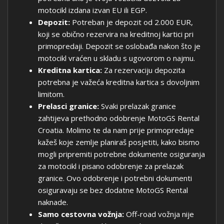
motocikl izdana izvan EU ili EGP.
Depozit:
Potreban je depozit od 2.000 EUR,
koji se obično rezervira na kreditnoj kartici pri
primopredaji. Depozit se oslobađa nakon što je
motocikl vraćen u skladu s ugovorom o najmu.
Kreditna kartica:
Za rezervaciju depozita
potrebna je važeća kreditna kartica s dovoljnim
limitom.
Prelasci granice:
Svaki prelazak granice
zahtijeva prethodno odobrenje MotoGS Rental
Croatia. Molimo te da nam prije primopredaje
kažeš koje zemlje planiraš posjetiti, kako bismo
mogli pripremiti potrebne dokumente osiguranja
za motocikl i pisano odobrenje za prelazak
granice. Ovo odobrenje i potrebni dokumenti
osiguravaju se bez dodatne MotoGS Rental
naknade.
Samo cestovna vožnja:
Off-road vožnja nije