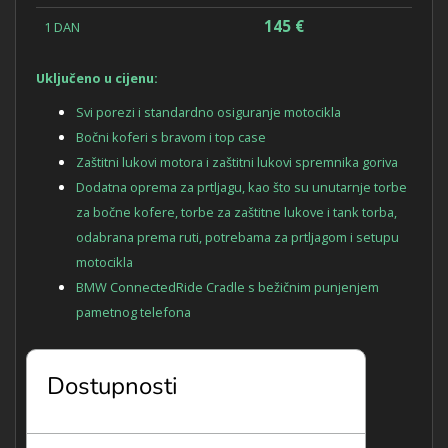
145 €
1 DAN
Uključeno u cijenu:
Svi porezi i standardno osiguranje motocikla
Bočni koferi s bravom i top case
Zaštitni lukovi motora i zaštitni lukovi spremnika goriva
Dodatna oprema za prtljagu, kao što su unutarnje torbe
za bočne kofere, torbe za zaštitne lukove i tank torba,
odabrana prema ruti, potrebama za prtljagom i setupu
motocikla
BMW ConnectedRide Cradle s bežičnim punjenjem
pametnog telefona