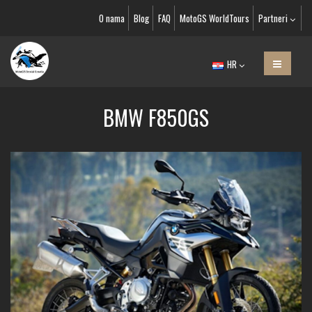
O nama
Blog
FAQ
MotoGS WorldTours
Partneri
HR
BMW F850GS