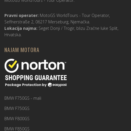
MotoGS WorldTours -
Tour Operator
.
Pravni operater:
MotoGS WorldTours -
Tour Operator
,
Seffnerstraße 2, 06217 Merseburg, Njemačka.
Lokacija najma:
Seget Donji / Trogir, blizu Zračne luke Split,
Hrvatska.
NAJAM MOTORA
BMW F750GS - mali
BMW F750GS
BMW F800GS
BMW F850GS