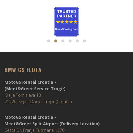
BMW GS FLOTA
MotoGS Rental Croatia -
(Meet&Greet Service Trogir)
Kralja Tomislava 13
21220, Seget Donji - Trogir (Croatia)
MotoGS Rental Croatia -
Meet&Greet Split Airport (Delivery Location)
Cesta Dr. Franje Tuđmana 1270