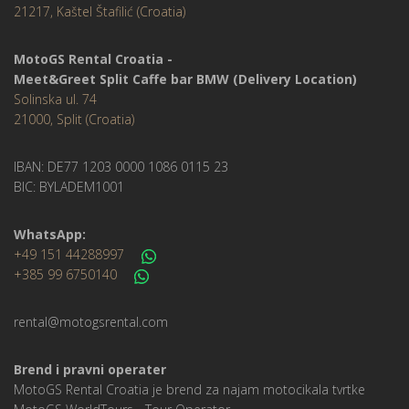
21217, Kaštel Štafilić (Croatia)
MotoGS Rental Croatia -
Meet&Greet Split Caffe bar BMW (Delivery Location)
Solinska ul. 74
21000, Split (Croatia)
IBAN: DE77 1203 0000 1086 0115 23
BIC: BYLADEM1001
WhatsApp:
+49 151 44288997
+385 99 6750140
rental@motogsrental.com
Brend i pravni operater
MotoGS Rental Croatia je brend za najam motocikala tvrtke