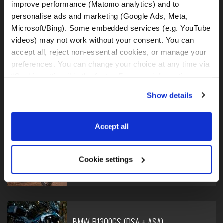
improve performance (Matomo analytics) and to 
personalise ads and marketing (Google Ads, Meta, 
Microsoft/Bing). Some embedded services (e.g. YouTube 
videos) may not work without your consent. You can 
BMW R1250GS - mali
accept all, reject non-essential cookies, or manage your 
preferences. You can change your choice at any time via 
“Cookie settings” in the footer. For more information, see 
our 
Privacy & Cookie Policy
.
Show details
BMW R1250GS
Accept all
Cookie settings
BMW R1300GS (DSA)
BMW R1300GS (DSA + ASA)