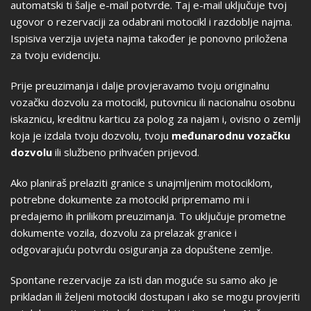
automatski ti šalje e-mail potvrde. Taj e-mail uključuje tvoj
ugovor o rezervaciji za odabrani motocikl i razdoblje najma.
Ispisiva verzija uvjeta najma također je ponovno priložena
za tvoju evidenciju.
Prije preuzimanja i dalje provjeravamo tvoju originalnu
vozačku dozvolu za motocikl, putovnicu ili nacionalnu osobnu
iskaznicu, kreditnu karticu za polog za najam i, ovisno o zemlji
koja je izdala tvoju dozvolu, tvoju
međunarodnu vozačku
dozvolu
ili službeno prihvaćen prijevod.
Ako planiraš prelaziti granice s unajmljenim motociklom,
potrebne dokumente za motocikl pripremamo mi i
predajemo ih prilikom preuzimanja. To uključuje prometne
dokumente vozila, dozvolu za prelazak granice i
odgovarajuću potvrdu osiguranja za dopuštene zemlje.
Spontane rezervacije za isti dan moguće su samo ako je
prikladan ili željeni motocikl dostupan i ako se mogu provjeriti