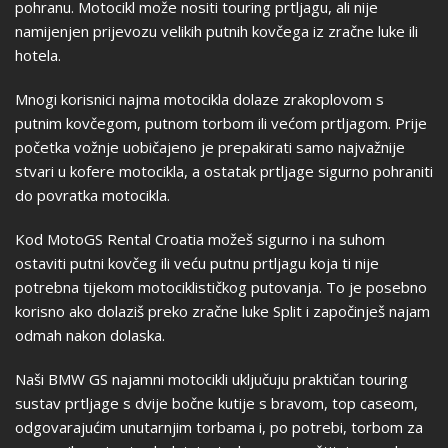
pohranu. Motocikl može nositi touring prtljagu, ali nije
namijenjen prijevozu velikih putnih kovčega iz zračne luke ili
hotela.
Mnogi korisnici najma motocikla dolaze zrakoplovom s
putnim kovčegom, putnom torbom ili većom prtljagom. Prije
početka vožnje uobičajeno je prepakirati samo najvažnije
stvari u kofere motocikla, a ostatak prtljage sigurno pohraniti
do povratka motocikla.
Kod MotoGS Rental Croatia možeš sigurno i na suhom
ostaviti putni kovčeg ili veću putnu prtljagu koja ti nije
potrebna tijekom motociklističkog putovanja. To je posebno
korisno ako dolaziš preko zračne luke Split i započinješ najam
odmah nakon dolaska.
Naši BMW GS najamni motocikli uključuju praktičan touring
sustav prtljage s dvije bočne kutije s bravom, top caseom,
odgovarajućim unutarnjim torbama i, po potrebi, torbom za