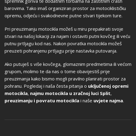
spremnik goriva te dodatnim torbama na zaštitnim crash
barovima. Tako imaš organiziran prostor za motociklističku
opremu, odjeću i svakodnevne putne stvari tijekom ture.
Pri preuzimanju motocikla možeš u miru prepakirati svoje
stvari na našoj lokaciji za najam i ostaviti putni kovčeg ili veću
putnu prtljagu kod nas. Nakon povratka motocikla možeš
preuzeti pohranjenu prtljagu prije nastavka putovanja.
Ako putuješ s više kovčega, glomaznim predmetima ili većom
grupom, molimo te da nas o tome obavijestiš prije
preuzimanja kako bismo mogli pravilno planirati prostor za
pohranu. Pogledaj i naša česta pitanja o
uključenoj opremi
motocikla
,
najmu motocikla u zračnoj luci Split
,
preuzimanju i povratu motocikla
i naše
uvjete najma
.