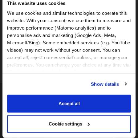
This website uses cookies
BMW R1300GS (DSA)
We use cookies and similar technologies to operate this 
website. With your consent, we use them to measure and 
improve performance (Matomo analytics) and to 
personalise ads and marketing (Google Ads, Meta, 
Microsoft/Bing). Some embedded services (e.g. YouTube 
BMW R1300GS (DSA + ASA)
videos) may not work without your consent. You can 
accept all, reject non-essential cookies, or manage your 
preferences. You can change your choice at any time via 
“Cookie settings” in the footer. For more information, see 
our 
Privacy & Cookie Policy
.
Show details
Latest in
Blog
Accept all
Cookie settings