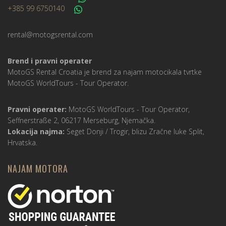
+385 99 6750140
rental@motogsrental.com
Brend i pravni operater
MotoGS Rental Croatia je brend za najam motocikala tvrtke
MotoGS WorldTours -
Tour Operator
.
Pravni operater:
MotoGS WorldTours -
Tour Operator
,
Seffnerstraße 2, 06217 Merseburg, Njemačka.
Lokacija najma:
Seget Donji / Trogir, blizu Zračne luke Split,
Hrvatska.
NAJAM MOTORA