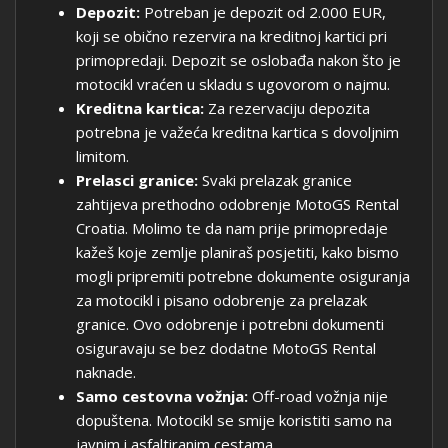
Depozit:
Potreban je depozit od 2.000 EUR,
koji se obično rezervira na kreditnoj kartici pri
primopredaji. Depozit se oslobađa nakon što je
motocikl vraćen u skladu s ugovorom o najmu.
Kreditna kartica:
Za rezervaciju depozita
potrebna je važeća kreditna kartica s dovoljnim
limitom.
Prelasci granice:
Svaki prelazak granice
zahtijeva prethodno odobrenje MotoGS Rental
Croatia. Molimo te da nam prije primopredaje
kažeš koje zemlje planiraš posjetiti, kako bismo
mogli pripremiti potrebne dokumente osiguranja
za motocikl i pisano odobrenje za prelazak
granice. Ovo odobrenje i potrebni dokumenti
osiguravaju se bez dodatne MotoGS Rental
naknade.
Samo cestovna vožnja:
Off-road vožnja nije
dopuštena. Motocikl se smije koristiti samo na
javnim i asfaltiranim cestama.