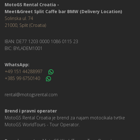
MotoGS Rental Croatia -
Meet&Greet Split Caffe bar BMW (Delivery Location)
Solinska ul. 74
21000, Split (Croatia)
IBAN: DE77 1203 0000 1086 0115 23
BIC: BYLADEM1001
WhatsApp:
+49 151 44288997
+385 99 6750140
rental@motogsrental.com
Brend i pravni operater
MotoGS Rental Croatia je brend za najam motocikala tvrtke
MotoGS WorldTours -
Tour Operator
.