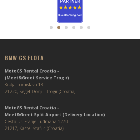
BMW GS FLOTA
MotoGS Rental Croatia -
(Meet&Greet Service Trogir)
Kralja Tomislava 13
21220, Seget Donji - Trogir (Croatia)
MotoGS Rental Croatia -
Meet&Greet Split Airport (Delivery Location)
Cesta Dr. Franje Tuđmana 1270
21217, Kaštel Štafilić (Croatia)