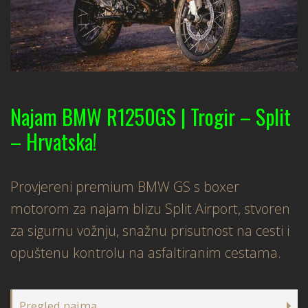
Najam BMW R1250GS | Trogir – Split
– Hrvatska!
Provjereni premium BMW GS s boxer
motorom za najam blizu Split Airport, stvoren
za sigurnu vožnju, snažnu prisutnost na cesti i
opuštenu kontrolu na asfaltiranim cestama.
Pregled najma