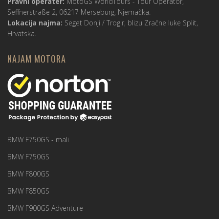
Pravni operater:
MotoGS WorldTours -
Tour Operator
,
Seffnerstraße 2, 06217 Merseburg, Njemačka.
Lokacija najma:
Seget Donji / Trogir, blizu Zračne luke Split,
Hrvatska.
NAJAM MOTORA
BMW F750GS - mali
BMW F750GS
BMW F800GS
BMW F850GS
BMW F900GS Adventure