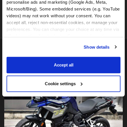
personalise ads and marketing (Google Ads, Meta, 
Microsoft/Bing). Some embedded services (e.g. YouTube 
Detalji najma motocikla
videos) may not work without your consent. You can 
accept all, reject non-essential cookies, or manage your 
preferences. You can change your choice at any time via 
“Cookie settings” in the footer. For more information, see 
our 
Privacy & Cookie Policy
.
Show details
Najpopularniji
motocikli
Accept all
Cookie settings