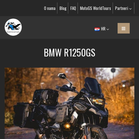
O nama
Blog
FAQ
MotoGS WorldTours
Partneri
HR
BMW R1250GS