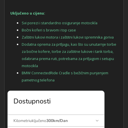
Uključeno u cijenu:
Svi porezi i standardno osiguranje motocikla
Bočni koferi s bravom i top case
Zaštitni lukovi motora i zaštitni lukovi spremnika goriva
Dodatna oprema za prtljagu, kao što su unutarnje torbe
za bočne kofere, torbe za zaštitne lukove i tank torba,
odabrana prema ruti, potrebama za prtljagom i setupu
motocikla
BMW ConnectedRide Cradle s bežičnim punjenjem
pametnog telefona