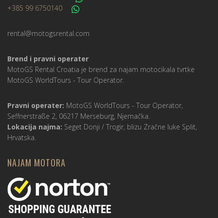
+385 99 6750140
rental@motogsrental.com
Brend i pravni operater
MotoGS Rental Croatia je brend za najam motocikala tvrtke
MotoGS WorldTours -
Tour Operator
.
Pravni operater:
MotoGS WorldTours -
Tour Operator
,
Seffnerstraße 2, 06217 Merseburg, Njemačka.
Lokacija najma:
Seget Donji / Trogir, blizu Zračne luke Split,
Hrvatska.
NAJAM MOTORA