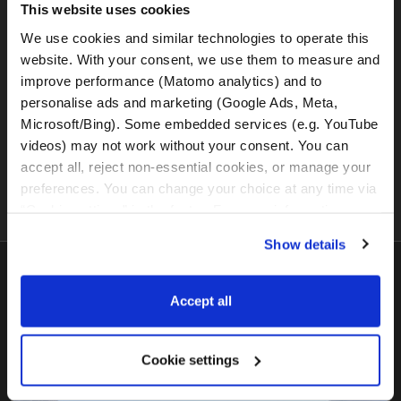
This website uses cookies
BMW R1300GS (DSA)
We use cookies and similar technologies to operate this 
website. With your consent, we use them to measure and 
improve performance (Matomo analytics) and to 
personalise ads and marketing (Google Ads, Meta, 
Microsoft/Bing). Some embedded services (e.g. YouTube 
BMW R1300GS (DSA + ASA)
videos) may not work without your consent. You can 
accept all, reject non-essential cookies, or manage your 
preferences. You can change your choice at any time via 
“Cookie settings” in the footer. For more information, see 
our 
Privacy & Cookie Policy
.
Show details
Latest in
Blog
Accept all
Cookie settings