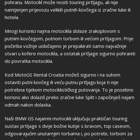
pohranu. Motocikl može nositi touring prtljagu, ali nije
namijenjen prijevozu velikih putnih kovčega iz zračne luke ili
hotela.
Mnogi korisnici najma motocikla dolaze zrakoplovom s
putnim kovčegom, putnom torbom ili većom prtljagom. Prije
početka vožnje uobičajeno je prepakirati samo najvažnije
stvari u kofere motocikla, a ostatak prtljage sigurno pohraniti
do povratka motocikla.
Kod MotoGS Rental Croatia možeš sigurno i na suhom
ostaviti putni kovčeg ili veću putnu prtljagu koja ti nije
potrebna tijekom motociklističkog putovanja. To je posebno
korisno ako dolaziš preko zračne luke Split i započinješ najam
odmah nakon dolaska.
Naši BMW GS najamni motocikli uključuju praktičan touring
sustav prtljage s dvije bočne kutije s bravom, top caseom,
odgovarajućim unutarnjim torbama i, po potrebi, torbom za