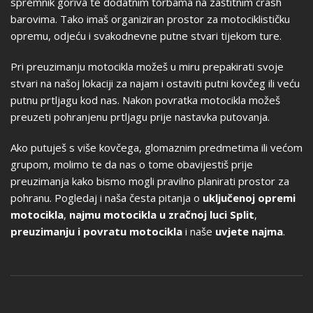
spremnik goriva te dodatnim torbama na zaštitnim crash
barovima. Tako imaš organiziran prostor za motociklističku
opremu, odjeću i svakodnevne putne stvari tijekom ture.
Pri preuzimanju motocikla možeš u miru prepakirati svoje
stvari na našoj lokaciji za najam i ostaviti putni kovčeg ili veću
putnu prtljagu kod nas. Nakon povratka motocikla možeš
preuzeti pohranjenu prtljagu prije nastavka putovanja.
Ako putuješ s više kovčega, glomaznim predmetima ili većom
grupom, molimo te da nas o tome obavijestiš prije
preuzimanja kako bismo mogli pravilno planirati prostor za
pohranu. Pogledaj i naša česta pitanja o
uključenoj opremi
motocikla
,
najmu motocikla u zračnoj luci Split
,
preuzimanju i povratu motocikla
i naše
uvjete najma
.