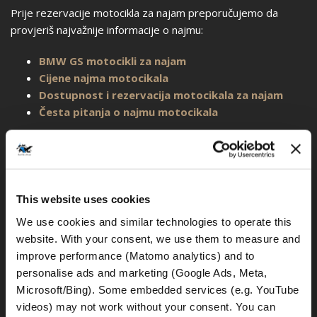
Prije rezervacije motocikla za najam preporučujemo da
provjeriš najvažnije informacije o najmu:
BMW GS motocikli za najam
Cijene najma motocikala
Dostupnost i rezervacija motocikala za najam
Česta pitanja o najmu motocikala
Prije početka svoje moto ture također bi trebao pregledati
FAQ odjeljke o osiguranju, pologu, potrebnim dokumentima,
uvjetima vozačke dozvole i pravilima za prelazak granice.
This website uses cookies
Česta pitanja o osiguranju franšize za
We use cookies and similar technologies to operate this 
motocikle za najam
website. With your consent, we use them to measure and 
improve performance (Matomo analytics) and to 
personalise ads and marketing (Google Ads, Meta, 
Moram li i dalje položiti polog ako ugovorim
Microsoft/Bing). Some embedded services (e.g. YouTube 
dodatno osiguranje?
videos) may not work without your consent. You can 