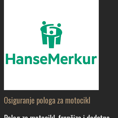
Osiguranje pologa za motocikl
Polog za motocikl, franšiza i dodatna