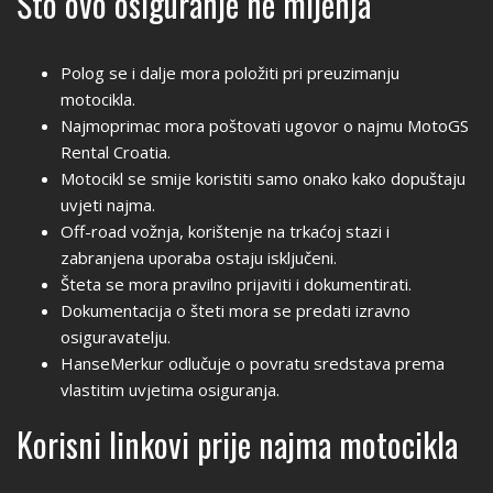
Što ovo osiguranje ne mijenja
Polog se i dalje mora položiti pri preuzimanju
motocikla.
Najmoprimac mora poštovati ugovor o najmu MotoGS
Rental Croatia.
Motocikl se smije koristiti samo onako kako dopuštaju
uvjeti najma.
Off-road vožnja, korištenje na trkaćoj stazi i
zabranjena uporaba ostaju isključeni.
Šteta se mora pravilno prijaviti i dokumentirati.
Dokumentacija o šteti mora se predati izravno
osiguravatelju.
HanseMerkur odlučuje o povratu sredstava prema
vlastitim uvjetima osiguranja.
Korisni linkovi prije najma motocikla