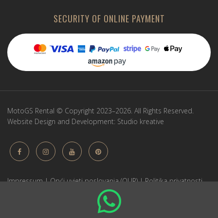
SECURITY OF ONLINE PAYMENT
MotoGS Rental © Copyright 2023–2026. All Rights Reserved.
Website Design and Development:
Studio kreative
Impressum
|
Opći uvjeti poslovanja (OUP)
|
Politika privatnosti