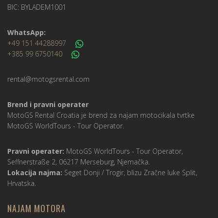
BIC: BYLADEM1001
WhatsApp:
+49 151 44288997
+385 99 6750140
rental@motogsrental.com
Brend i pravni operater
MotoGS Rental Croatia je brend za najam motocikala tvrtke
MotoGS WorldTours -
Tour Operator
.
Pravni operater:
MotoGS WorldTours -
Tour Operator
,
Seffnerstraße 2, 06217 Merseburg, Njemačka.
Lokacija najma:
Seget Donji / Trogir, blizu Zračne luke Split,
Hrvatska.
NAJAM MOTORA