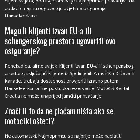
diljem svijeta, pod uvjetom da je najmoprimac prihvatljiv i da
podaci o najmu odgovaraju uvjetima osiguranja
HanseMerkura.
Mogu li klijenti izvan EU-a ili
schengenskog prostora ugovoriti ovo
osiguranje?
Ponekad da, ali ne uvijek. Klijenti izvan EU-a ili schengenskog
prostora, uključujući klijente iz Sjedinjenih Američkih Država ili
Kanade, trebaju dostupnost provjeriti izravno putem
HanseMerkur online postupka rezervacije. MotoGS Rental
Croatia ne može unaprijed jamčiti prihvaćanje.
Znači li to da ne plaćam ništa ako se
motocikl ošteti?
Ne automatski. Najmoprimcu se najprije može naplatiti