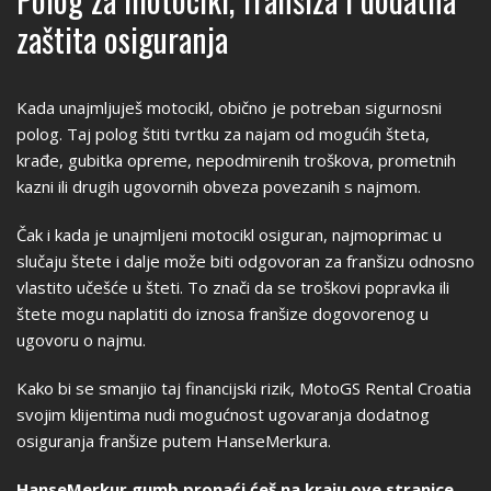
zaštita osiguranja
Kada unajmljuješ motocikl, obično je potreban sigurnosni
polog. Taj polog štiti tvrtku za najam od mogućih šteta,
krađe, gubitka opreme, nepodmirenih troškova, prometnih
kazni ili drugih ugovornih obveza povezanih s najmom.
Čak i kada je unajmljeni motocikl osiguran, najmoprimac u
slučaju štete i dalje može biti odgovoran za franšizu odnosno
vlastito učešće u šteti. To znači da se troškovi popravka ili
štete mogu naplatiti do iznosa franšize dogovorenog u
ugovoru o najmu.
Kako bi se smanjio taj financijski rizik, MotoGS Rental Croatia
svojim klijentima nudi mogućnost ugovaranja dodatnog
osiguranja franšize putem HanseMerkura.
HanseMerkur gumb pronaći ćeš na kraju ove stranice,