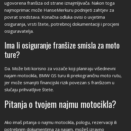
ugovorena franšiza od strane iznajmljivača. Nakon toga
najmoprimac može HanseMerkuru podnijeti zahtjev za
povrat sredstava. Konačna odluka ovisi o uvjetima
osiguranja, vrsti štete, potrebnoj dokumentaciji i procjeni
osiguravatelja.
Ima li osiguranje franšize smisla za moto
ture?
Da. Može biti korisno za vozače koji planiraju višednevni
najam motocikla, BMW GS turu ili prekograničnu moto rutu,
jer može smanjiti financijski rizik povezan s franšizom u
slučaju prihvatljive štete.
Pitanja o tvojem najmu motocikla?
Ako imaš pitanja o najmu motocikla, pologu, rezervaciji ili
potrebnim dokumentima za najam, možeš izravno