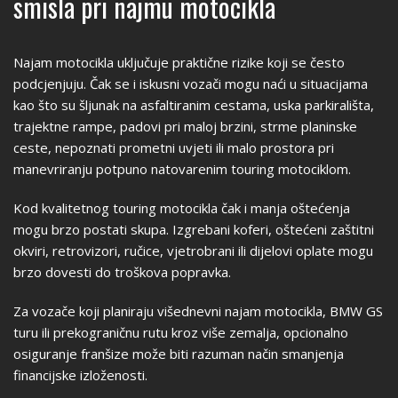
smisla pri najmu motocikla
Najam motocikla uključuje praktične rizike koji se često
podcjenjuju. Čak se i iskusni vozači mogu naći u situacijama
kao što su šljunak na asfaltiranim cestama, uska parkirališta,
trajektne rampe, padovi pri maloj brzini, strme planinske
ceste, nepoznati prometni uvjeti ili malo prostora pri
manevriranju potpuno natovarenim touring motociklom.
Kod kvalitetnog touring motocikla čak i manja oštećenja
mogu brzo postati skupa. Izgrebani koferi, oštećeni zaštitni
okviri, retrovizori, ručice, vjetrobrani ili dijelovi oplate mogu
brzo dovesti do troškova popravka.
Za vozače koji planiraju višednevni najam motocikla, BMW GS
turu ili prekograničnu rutu kroz više zemalja, opcionalno
osiguranje franšize može biti razuman način smanjenja
financijske izloženosti.