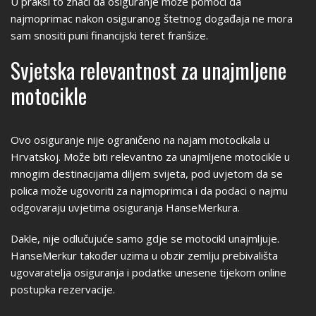
U praksi to znači da osiguranje može pomoći da
najmoprimac nakon osiguranog štetnog događaja ne mora
sam snositi puni financijski teret franšize.
Svjetska relevantnost za unajmljene
motocikle
Ovo osiguranje nije ograničeno na najam motocikala u
Hrvatskoj. Može biti relevantno za unajmljene motocikle u
mnogim destinacijama diljem svijeta, pod uvjetom da se
polica može ugovoriti za najmoprimca i da podaci o najmu
odgovaraju uvjetima osiguranja HanseMerkura.
Dakle, nije odlučujuće samo gdje se motocikl unajmljuje.
HanseMerkur također uzima u obzir zemlju prebivališta
ugovaratelja osiguranja i podatke unesene tijekom online
postupka rezervacije.