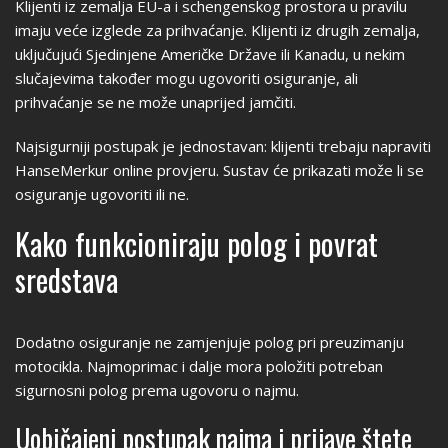
Klijenti iz zemalja EU-a i schengenskog prostora u pravilu
imaju veće izglede za prihvaćanje. Klijenti iz drugih zemalja,
uključujući Sjedinjene Američke Države ili Kanadu, u nekim
slučajevima također mogu ugovoriti osiguranje, ali
prihvaćanje se ne može unaprijed jamčiti.
Najsigurniji postupak je jednostavan: klijenti trebaju napraviti
HanseMerkur online provjeru. Sustav će prikazati može li se
osiguranje ugovoriti ili ne.
Kako funkcioniraju polog i povrat
sredstava
Dodatno osiguranje ne zamjenjuje polog pri preuzimanju
motocikla. Najmoprimac i dalje mora položiti potreban
sigurnosni polog prema ugovoru o najmu.
Uobičajeni postupak najma i prijave štete