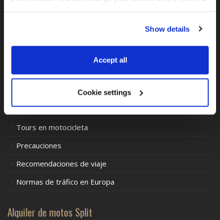
“Cookie settings” in the footer. For more information, see 
Nadie ha comentado todavía – ¿qué piensas tú?
our 
Privacy & Cookie Policy
.
Show details
Categorías de blogs
Accept all
BMW GS y otras motocicletas
Enlaces interesantes e importantes
Cookie settings
Alquiler de motos
Tours en motocicleta
Precauciones
Recomendaciones de viaje
Normas de tráfico en Europa
Alquiler de motos Split