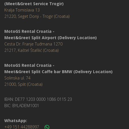
(Meet&Greet Service Trogir)
Kralja Tomislava 13
21220, Seget Donji - Trogir (Croatia)
MotoGS Rental Croatia -
Meet&Greet Split Airport (Delivery Location)
Cesta Dr. Franje Tuđmana 1270
21217, Kaštel Štafilić (Croatia)
MotoGS Rental Croatia -
Meet&Greet Split Caffe bar BMW (Delivery Location)
Solinska ul. 74
21000, Split (Croatia)
IBAN: DE77 1203 0000 1086 0115 23
BIC: BYLADEM1001
WhatsApp:
+49 151 44288997