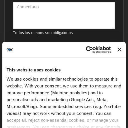
Todos los campos son obligatorios
This website uses cookies
We use cookies and similar technologies to operate this 
website. With your consent, we use them to measure and 
improve performance (Matomo analytics) and to 
personalise ads and marketing (Google Ads, Meta, 
Microsoft/Bing). Some embedded services (e.g. YouTube 
videos) may not work without your consent. You can 
Comentarios de otros motoristas
accept all, reject non-essential cookies, or manage your 
preferences. You can change your choice at any time via 