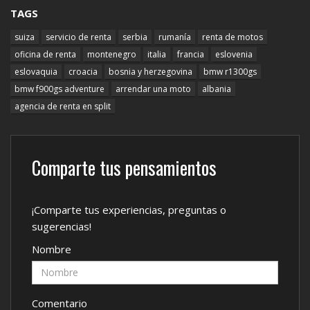
TAGS
suiza
servicio de renta
serbia
rumanía
renta de motos
oficina de renta
montenegro
italia
francia
eslovenia
eslovaquia
croacia
bosnia y herzegovina
bmw r1300gs
bmw f900gs adventure
arrendar una moto
albania
agencia de renta en split
Comparte tus pensamientos
¡Comparte tus experiencias, preguntas o
sugerencias!
Nombre
Comentario