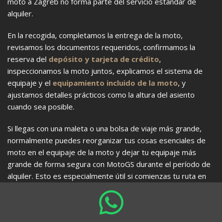
moto a Zagreb no forma parte del servicio estándar de
alquiler.
En la recogida, completamos la entrega de la moto,
revisamos los documentos requeridos, confirmamos la
reserva del
depósito y tarjeta de crédito
,
inspeccionamos la moto juntos, explicamos el sistema de
equipaje y el
equipamiento incluido de la moto
, y
ajustamos detalles prácticos como la altura del asiento
cuando sea posible.
Si llegas con una maleta o una bolsa de viaje más grande,
normalmente puedes reorganizar tus cosas esenciales de
moto en el equipaje de la moto y dejar tu equipaje más
grande de forma segura con MotoGS durante el período de
alquiler. Esto es especialmente útil si comienzas tu ruta en
moto directamente después de llegar al aeropuerto de Split.
En la devolución, revisamos juntos la moto, el equipaje, el
equipamiento, el nivel de combustible y cualquier daño