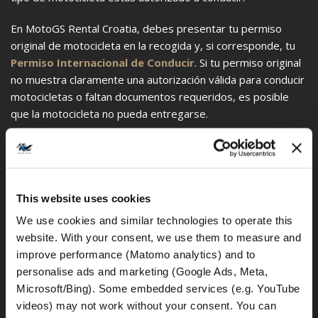
En MotoGS Rental Croatia, debes presentar tu permiso
original de motocicleta en la recogida y, si corresponde, tu
Permiso Internacional de Conducir
. Si tu permiso original
no muestra claramente una autorización válida para conducir
motocicletas o faltan documentos requeridos, es posible
que la motocicleta no pueda entregarse.
Antes de tu ruta en moto, comprueba las normas de cada
país de tu ruta prevista y asegúrate de que tu permiso
original, Permiso Internacional de Conducir, pasaporte o
documento de identidad y documentos de alquiler sean
This website uses cookies
válidos y estén disponibles. Consulta también nuestras
We use cookies and similar technologies to operate this 
preguntas frecuentes sobre:
website. With your consent, we use them to measure and 
improve performance (Matomo analytics) and to 
validez del permiso de moto
personalise ads and marketing (Google Ads, Meta, 
documentos necesarios para el alquiler
Microsoft/Bing). Some embedded services (e.g. YouTube 
cruzar fronteras con una moto de alquiler
videos) may not work without your consent. You can 
condiciones de alquiler