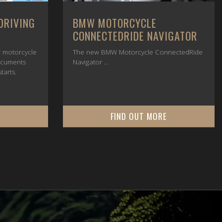
DRIVING
BMW MOTORCYCLE
CONNECTEDRIDE NAVIGATOR
or motorcycle
The new BMW Motorcycle ConnectedRide
ocuments
Navigator ...
tarts.
E
FIND OUT MORE