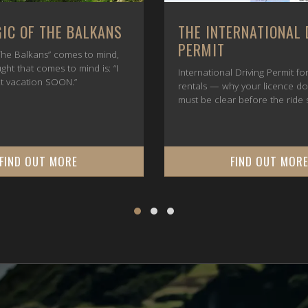
IC OF THE BALKANS
THE INTERNATIONAL 
PERMIT
he Balkans” comes to mind,
ught that comes to mind is: “I
International Driving Permit f
t vacation SOON.”
rentals — why your licence d
must be clear before the ride s
FIND OUT MORE
FIND OUT MOR