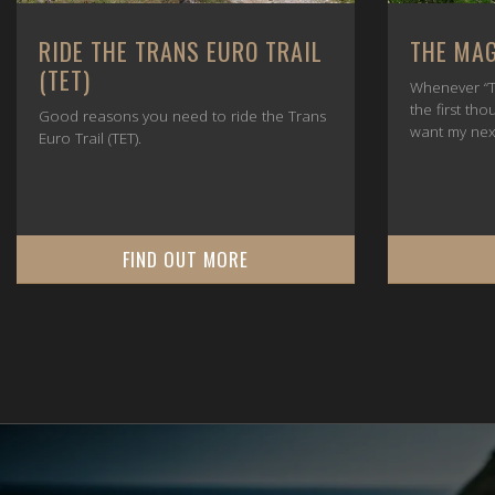
RIDE THE TRANS EURO TRAIL
THE MAG
(TET)
Whenever “T
the first tho
Good reasons you need to ride the Trans
want my nex
Euro Trail (TET).
FIND OUT MORE