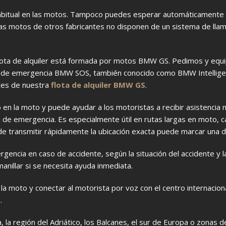
habitual en las motos. Tampoco puedes esperar automáticamente
has motos de otros fabricantes no disponen de un sistema de lla
flota de alquiler está formada por motos BMW GS. Pedimos y eq
da de emergencia BMW SOS, también conocido como BMW Intellig
ntes de nuestra
flota de alquiler BMW GS
.
n la moto y puede ayudar a los motoristas a recibir asistencia
de emergencia. Es especialmente útil en rutas largas en moto, c
e transmitir rápidamente la ubicación exacta puede marcar una di
encia en caso de accidente, según la situación del accidente y l
nillar si se necesita ayuda inmediata.
 la moto y conectar al motorista por voz con el centro internacion
.
, la región del Adriático, los Balcanes, el sur de Europa o zonas 