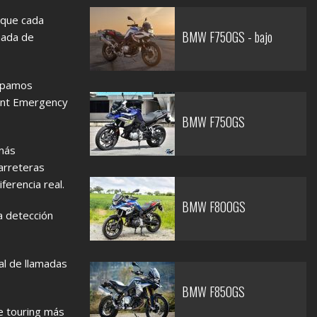
 que cada
BMW F750GS - bajo
mada de
uipamos
ent Emergency
BMW F750GS
 más
arreteras
ferencia real.
BMW F800GS
a detección
al de llamadas
BMW F850GS
de touring más