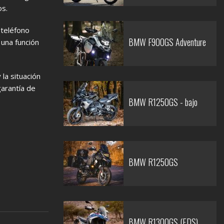
os.
 teléfono
BMW F900GS Adventure
 una función
la situación
arantía de
BMW R1250GS - bajo
BMW R1250GS
BMW R1300GS (EDS)