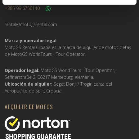
+49 151 44288997
+385 99 6750140
rental@motogsrental.com
Marca y operador legal
MotoGS Rental Croatia es la marca de alquiler de motocicletas
de MotoGS WorldTours -
Tour Operator
.
Operador legal:
MotoGS WorldTours -
Tour Operator
,
Seffnerstraße 2, 06217 Merseburg, Alemania.
Ubicación de alquiler:
Seget Donji / Trogir, cerca del
Aeropuerto de Split, Croacia.
ALQUILER DE MOTOS