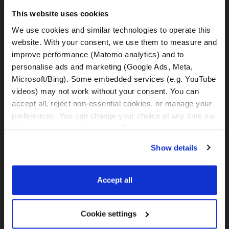
MotoGS Rental Croatia -
(Meet&Greet Service Trogir)
This website uses cookies
Kralja Tomislava 13
We use cookies and similar technologies to operate this 
21220, Seget Donji - Trogir (Croatia)
website. With your consent, we use them to measure and 
improve performance (Matomo analytics) and to 
MotoGS Rental Croatia -
personalise ads and marketing (Google Ads, Meta, 
Meet&Greet Split Airport (Delivery Location)
Microsoft/Bing). Some embedded services (e.g. YouTube 
Cesta Dr. Franje Tuđmana 1270
videos) may not work without your consent. You can 
21217, Kaštel Štafilić (Croatia)
accept all, reject non-essential cookies, or manage your 
preferences. You can change your choice at any time via 
MotoGS Rental Croatia -
“Cookie settings” in the footer. For more information, see 
Meet&Greet Split Caffe bar BMW (Delivery Location)
our 
Privacy & Cookie Policy
.
Solinska ul. 74
Show details
21000, Split (Croatia)
Accept all
IBAN: DE77 1203 0000 1086 0115 23
BIC: BYLADEM1001
Cookie settings
WhatsApp: