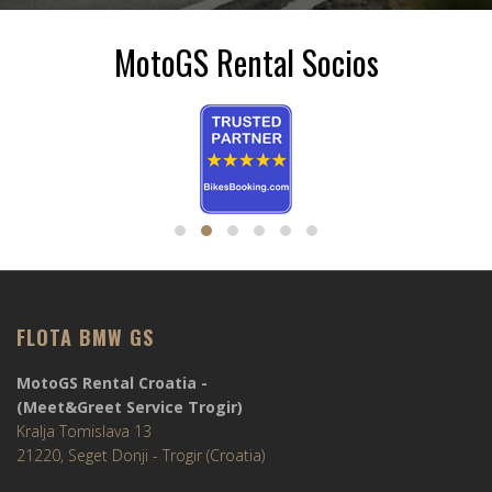
MotoGS Rental Socios
FLOTA BMW GS
MotoGS Rental Croatia -
(Meet&Greet Service Trogir)
Kralja Tomislava 13
21220, Seget Donji - Trogir (Croatia)