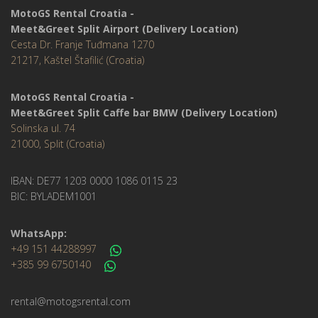
MotoGS Rental Croatia -
Meet&Greet Split Airport (Delivery Location)
Cesta Dr. Franje Tuđmana 1270
21217, Kaštel Štafilić (Croatia)
MotoGS Rental Croatia -
Meet&Greet Split Caffe bar BMW (Delivery Location)
Solinska ul. 74
21000, Split (Croatia)
IBAN: DE77 1203 0000 1086 0115 23
BIC: BYLADEM1001
WhatsApp:
+49 151 44288997
+385 99 6750140
rental@motogsrental.com