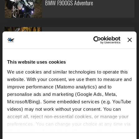
BMW F900GS Adventure
BMW R1250GS - bajo
This website uses cookies
We use cookies and similar technologies to operate this 
BMW R1250GS
website. With your consent, we use them to measure and 
improve performance (Matomo analytics) and to 
personalise ads and marketing (Google Ads, Meta, 
Microsoft/Bing). Some embedded services (e.g. YouTube 
videos) may not work without your consent. You can 
BMW R1300GS (EDS)
accept all, reject non-essential cookies, or manage your 
preferences. You can change your choice at any time via 
“Cookie settings” in the footer. For more information, see 
our 
Privacy & Cookie Policy
.