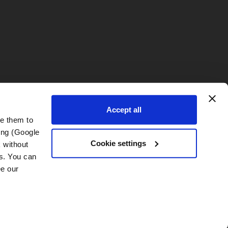
Accept all
e them to 
ng (Google 
Cookie settings
without 
s. You can 
Impresión
|
Términos y Condiciones Generales (TCG)
|
Política
change your choice at any time via “Cookie settings” in the footer. For more information, see our 
de privacidad