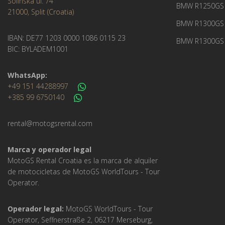
Solinska ul. 74
BMW R1250GS
21000, Split (Croatia)
BMW R1300GS 
IBAN: DE77 1203 0000 1086 0115 23
BMW R1300GS 
BIC: BYLADEM1001
WhatsApp:
+49 151 44288997
+385 99 6750140
rental@motogsrental.com
Marca y operador legal
MotoGS Rental Croatia es la marca de alquiler
de motocicletas de MotoGS WorldTours -
Tour
Operator
.
Operador legal:
MotoGS WorldTours -
Tour
Operator
, Seffnerstraße 2, 06217 Merseburg,