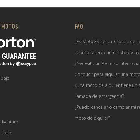
E MOTOS
FAQ
¿Es MotoGS Rental Croatia de c
¿Cómo reservo una moto de alq
¿Necesito un Permiso Internacio
Conducir para alquilar una mot
 bajo
¿Una moto de alquiler tiene un 
llamada de emergencia?
¿Puedo cancelar o cambiar mi r
moto de alquiler?
dventure
- bajo