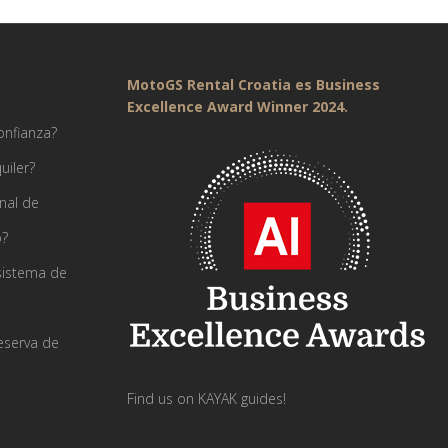
MotoGS Rental Croatia es Business
Excellence Award Winner 2024.
onfianza?
uiler?
nal de
o?
sistema de
eserva de
Find us on KAYAK guides!