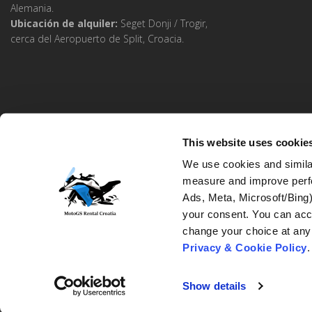
Alemania.
Ubicación de alquiler:
Seget Donji / Trogir,
cerca del Aeropuerto de Split, Croacia.
This website uses cookie
We use cookies and similar
measure and improve perfo
Ads, Meta, Microsoft/Bing
your consent. You can acce
MotoGS Rental © Copyright 2023–2026. All Rights Reserved.
Website Design and Development:
Studio kreative
Privacy & Cookie Policy
.
Show details