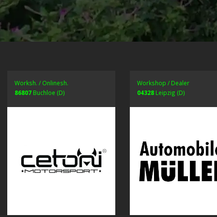
Worksh. / Onlinesh.
Workshop / Dealer
86807
Buchloe (D)
04328
Leipzig (D)