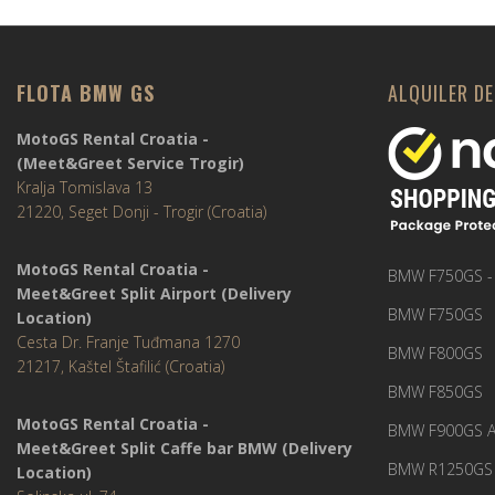
FLOTA BMW GS
ALQUILER D
MotoGS Rental Croatia -
(Meet&Greet Service Trogir)
Kralja Tomislava 13
21220, Seget Donji - Trogir (Croatia)
MotoGS Rental Croatia -
BMW F750GS -
Meet&Greet Split Airport (Delivery
BMW F750GS
Location)
Cesta Dr. Franje Tuđmana 1270
BMW F800GS
21217, Kaštel Štafilić (Croatia)
BMW F850GS
MotoGS Rental Croatia -
BMW F900GS A
Meet&Greet Split Caffe bar BMW (Delivery
BMW R1250GS 
Location)