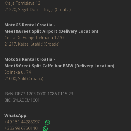
Kralja Tomislava 13
21220, Seget Donji - Trogir (Croatia)
MotoGS Rental Croatia -
Meet&Greet Split Airport (Delivery Location)
Cesta Dr. Franje Tuđmana 1270
21217, Kaštel Štafilić (Croatia)
MotoGS Rental Croatia -
Meet&Greet Split Caffe bar BMW (Delivery Location)
Solinska ul. 74
21000, Split (Croatia)
IBAN: DE77 1203 0000 1086 0115 23
BIC: BYLADEM1001
WhatsApp:
+49 151 44288997
+385 99 6750140