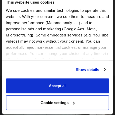
This website uses cookies
We use cookies and similar technologies to operate this 
website. With your consent, we use them to measure and 
improve performance (Matomo analytics) and to 
personalise ads and marketing (Google Ads, Meta, 
Microsoft/Bing). Some embedded services (e.g. YouTube 
videos) may not work without your consent. You can 
accept all, reject non-essential cookies, or manage your 
Detalles del alquiler de moto
preferences. You can change your choice at any time via 
“Cookie settings” in the footer. For more information, see 
our 
Privacy & Cookie Policy
.
Show details
Accept all
Las motos más
populares
Cookie settings