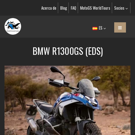
Acerca de
Blog
FAQ
MotoGS WorldTours
Socios
ES
BMW R1300GS (EDS)