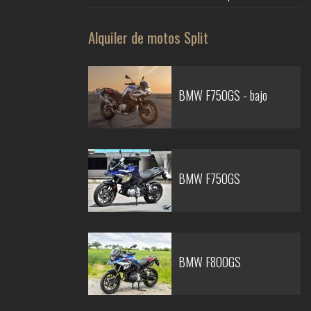
Alquiler de motos Split
BMW F750GS - bajo
BMW F750GS
BMW F800GS