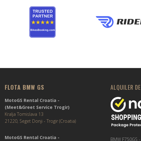
FLOTA BMW GS
ALQUILER D
MotoGS Rental Croatia -
(Meet&Greet Service Trogir)
Kralja Tomislava 13
21220, Seget Donji - Trogir (Croatia)
MotoGS Rental Croatia -
BMW F750GS -