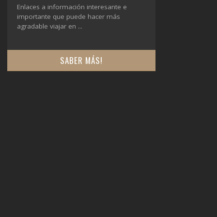
Enlaces a información interesante e
importante que puede hacer más
agradable viajar en ...
SABER MÁS!