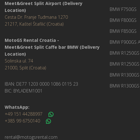
Meet&Greet Split Airport (Delivery
BMW F750GS
Location)
Cesta Dr. Franje Tuđmana 1270
BMW F800GS
21217, Kaštel Štafilić (Croatia)
BMW F850GS
MotoGS Rental Croatia -
BMW F900GS A
Meet&Greet Split Caffe bar BMW (Delivery
BMW R1250GS 
Location)
Solinska ul. 74
BMW R1250GS
21000, Split (Croatia)
BMW R1300GS 
IBAN: DE77 1203 0000 1086 0115 23
BMW R1300GS 
BIC: BYLADEM1001
WhatsApp:
+49 151 44288997
+385 99 6750140
rental@motogsrental.com