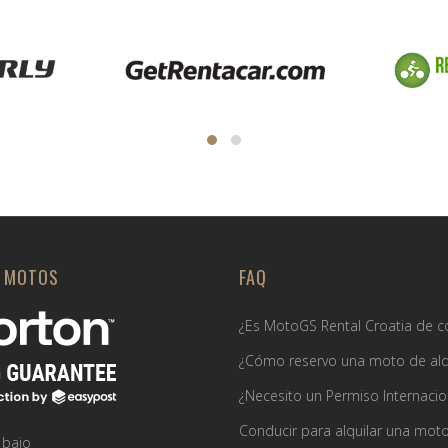
E MOTOS
FAQ
¿Es MotoGS Rental Croatia de c
¿Cómo reservo una moto de alq
¿Necesito un Permiso Internacio
Conducir para alquilar una mot
 bajo