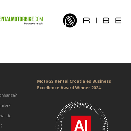
MotoGS Rental Croatia es Business
Excellence Award Winner 2024.
onfianza?
uiler?
nal de
o?