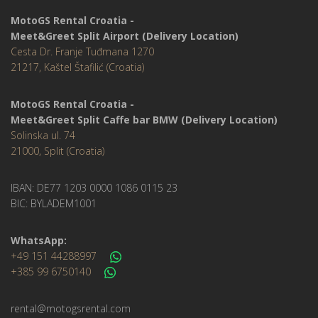
MotoGS Rental Croatia -
Meet&Greet Split Airport (Delivery Location)
Cesta Dr. Franje Tuđmana 1270
21217, Kaštel Štafilić (Croatia)
MotoGS Rental Croatia -
Meet&Greet Split Caffe bar BMW (Delivery Location)
Solinska ul. 74
21000, Split (Croatia)
IBAN: DE77 1203 0000 1086 0115 23
BIC: BYLADEM1001
WhatsApp:
+49 151 44288997
+385 99 6750140
rental@motogsrental.com