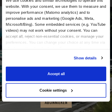
We use cookies and similar technologies to operate this 
website. With your consent, we use them to measure and 
improve performance (Matomo analytics) and to 
WERDE TEIL UNSERER GEMEINSCHAFT
personalise ads and marketing (Google Ads, Meta, 
Microsoft/Bing). Some embedded services (e.g. YouTube 
Erhalte die neuesten Nachrichten, die neuesten
videos) may not work without your consent. You can 
Angebote und detaillierte Informationen über
accept all, reject non-essential cookies, or manage your 
uns und alles rund um die Motorradvermietung
preferences. You can change your choice at any time via 
“Cookie settings” in the footer. For more information, see 
in Kroatien.
our 
Privacy & Cookie Policy
.
Show details
E-mail
*
Accept all
Vorname
Nachname
Cookie settings