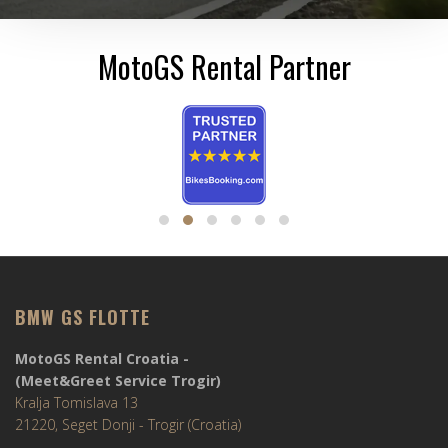
MotoGS Rental Partner
BMW GS FLOTTE
MotoGS Rental Croatia -
(Meet&Greet Service Trogir)
Kralja Tomislava 13
21220, Seget Donji - Trogir (Croatia)