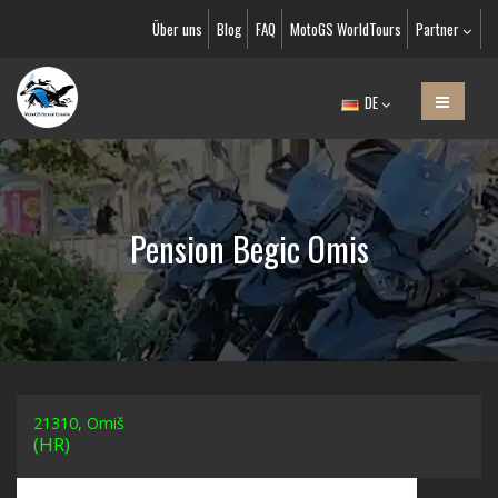
Über uns
Blog
FAQ
MotoGS WorldTours
Partner
DE
Pension Begic Omis
21310, Omiš
(HR)