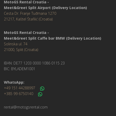
MotoGS Rental Croatia -
Meet&Greet Split Airport (Delivery Location)
Cesta Dr. Franje Tuđmana 1270
21217, Kaštel Štafilić (Croatia)
MotoGS Rental Croatia -
Meet&Greet Split Caffe bar BMW (Delivery Location)
Solinska ul. 74
21000, Split (Croatia)
IBAN: DE77 1203 0000 1086 0115 23
BIC: BYLADEM1001
WhatsApp:
+49 151 44288997
+385 99 6750140
rental@motogsrental.com