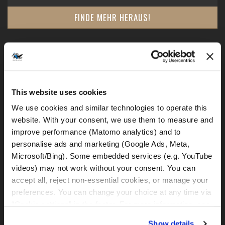
FINDE MEHR HERAUS!
This website uses cookies
We use cookies and similar technologies to operate this 
website. With your consent, we use them to measure and 
improve performance (Matomo analytics) and to 
personalise ads and marketing (Google Ads, Meta, 
Microsoft/Bing). Some embedded services (e.g. YouTube 
videos) may not work without your consent. You can 
accept all, reject non-essential cookies, or manage your 
preferences. You can change your choice at any time via 
“Cookie settings” in the footer. For more information, see 
Selbstgeführte 15 Tages Motorrad Adventure
our 
Privacy & Cookie Policy
.
Show details