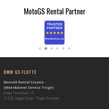
MotoGS Rental Partner
BMW GS FLOTTE
MotoGS Rental Croatia -
(Meet&Greet Service Trogir)
Kralja Tomislava 13
21220, Seget Donji - Trogir (Croatia)