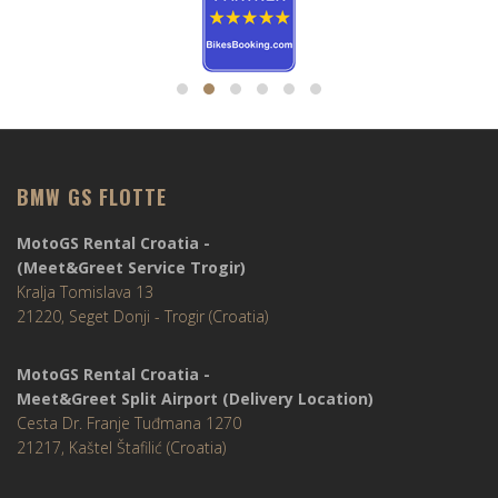
BMW GS FLOTTE
MotoGS Rental Croatia -
(Meet&Greet Service Trogir)
Kralja Tomislava 13
21220, Seget Donji - Trogir (Croatia)
MotoGS Rental Croatia -
Meet&Greet Split Airport (Delivery Location)
Cesta Dr. Franje Tuđmana 1270
21217, Kaštel Štafilić (Croatia)