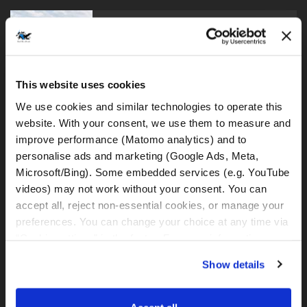
BMW F800GS
This website uses cookies
We use cookies and similar technologies to operate this 
BMW F850GS
website. With your consent, we use them to measure and 
improve performance (Matomo analytics) and to 
personalise ads and marketing (Google Ads, Meta, 
Microsoft/Bing). Some embedded services (e.g. YouTube 
videos) may not work without your consent. You can 
BMW F900GS Adventure
accept all, reject non-essential cookies, or manage your 
preferences. You can change your choice at any time via 
“Cookie settings” in the footer. For more information, see 
our 
Privacy & Cookie Policy
.
Show details
BMW R1250GS - tiefergelegt