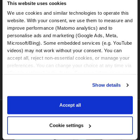
This website uses cookies
We use cookies and similar technologies to operate this 
website. With your consent, we use them to measure and 
improve performance (Matomo analytics) and to 
personalise ads and marketing (Google Ads, Meta, 
Microsoft/Bing). Some embedded services (e.g. YouTube 
videos) may not work without your consent. You can 
accept all, reject non-essential cookies, or manage your 
preferences. You can change your choice at any time via 
Details zur Motorradmiete
“Cookie settings” in the footer. For more information, see 
our 
Privacy & Cookie Policy
.
Show details
Accept all
Die beliebtesten
Motorräder
Cookie settings