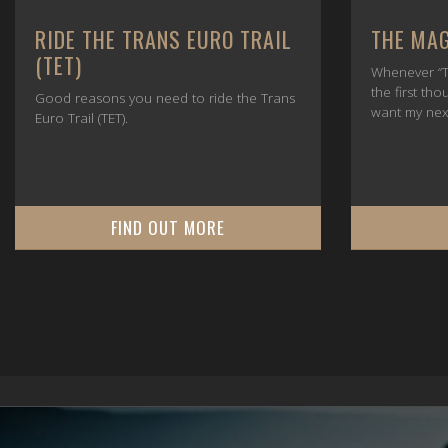
RIDE THE TRANS EURO TRAIL
THE MAG
(TET)
Whenever “T
the first tho
Good reasons you need to ride the Trans
want my nex
Euro Trail (TET).
FIND OUT MORE