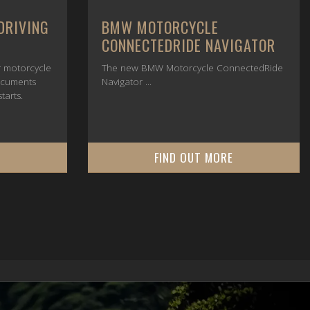
DRIVING
BMW MOTORCYCLE
CONNECTEDRIDE NAVIGATOR
or motorcycle
The new BMW Motorcycle ConnectedRide
ocuments
Navigator ...
tarts.
E
FIND OUT MORE