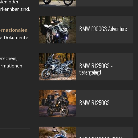
sien oder
rkennbar sind.
BMW F900GS Adventure
ernationalen
che Dokumente
erschein,
BMW R1250GS -
formationen
tiefergelegt
BMW R1250GS