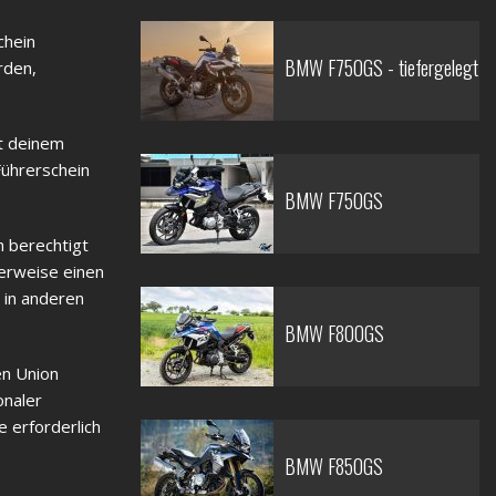
chein
BMW F750GS - tiefergelegt
rden,
it deinem
Führerschein
BMW F750GS
h berechtigt
erweise einen
 in anderen
BMW F800GS
en Union
onaler
 erforderlich
BMW F850GS