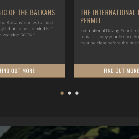
IC OF THE BALKANS
THE INTERNATIONAL 
PERMIT
he Balkans” comes to mind,
ught that comes to mind is: “I
International Driving Permit f
t vacation SOON.”
rentals — why your licence d
must be clear before the ride s
FIND OUT MORE
FIND OUT MOR