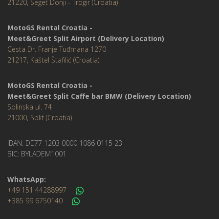
21220, Seget Donji - Trogir (Croatia)
MotoGS Rental Croatia -
Meet&Greet Split Airport (Delivery Location)
Cesta Dr. Franje Tuđmana 1270
21217, Kaštel Štafilić (Croatia)
MotoGS Rental Croatia -
Meet&Greet Split Caffe bar BMW (Delivery Location)
Solinska ul. 74
21000, Split (Croatia)
IBAN: DE77 1203 0000 1086 0115 23
BIC: BYLADEM1001
WhatsApp:
+49 151 44288997
+385 99 6750140