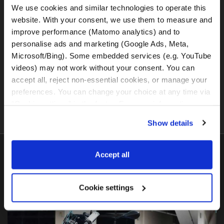
We use cookies and similar technologies to operate this 
website. With your consent, we use them to measure and 
improve performance (Matomo analytics) and to 
personalise ads and marketing (Google Ads, Meta, 
Microsoft/Bing). Some embedded services (e.g. YouTube 
videos) may not work without your consent. You can 
accept all, reject non-essential cookies, or manage your 
Details zur Motorradmiete
preferences. You can change your choice at any time via 
“Cookie settings” in the footer. For more information, see 
our 
Privacy & Cookie Policy
.
Show details
Accept all
Die beliebtesten
Motorräder
Cookie settings