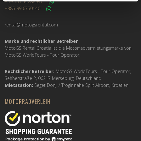
+49 151 44288997
+385 99 6750140
rental@motogsrental.com
Marke und rechtlicher Betreiber
MotoGS Rental Croatia ist die Motorradvermietungsmarke von
MotoGS WorldTours -
Tour Operator
.
Rechtlicher Betreiber:
MotoGS WorldTours -
Tour Operator
,
Seffnerstraße 2, 06217 Merseburg, Deutschland.
Mietstation:
Seget Donji / Trogir nahe Split Airport, Kroatien.
MOTORRADVERLEIH