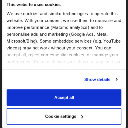
MotoGS Rental Croatia -
This website uses cookies
(Meet&Greet Service Trogir)
Kralja Tomislava 13
We use cookies and similar technologies to operate this 
21220, Seget Donji - Trogir (Croatia)
website. With your consent, we use them to measure and 
improve performance (Matomo analytics) and to 
personalise ads and marketing (Google Ads, Meta, 
MotoGS Rental Croatia -
Meet&Greet Split Airport (Delivery Location)
Microsoft/Bing). Some embedded services (e.g. YouTube 
Cesta Dr. Franje Tuđmana 1270
videos) may not work without your consent. You can 
21217, Kaštel Štafilić (Croatia)
accept all, reject non-essential cookies, or manage your 
preferences. You can change your choice at any time via 
MotoGS Rental Croatia -
“Cookie settings” in the footer. For more information, see 
Meet&Greet Split Caffe bar BMW (Delivery Location)
our 
Privacy & Cookie Policy
.
Show details
Solinska ul. 74
21000, Split (Croatia)
Accept all
IBAN: DE77 1203 0000 1086 0115 23
BIC: BYLADEM1001
Cookie settings
WhatsApp: