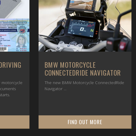
DRIVING
BMW MOTORCYCLE
CONNECTEDRIDE NAVIGATOR
or motorcycle
The new BMW Motorcycle ConnectedRide
ocuments
Navigator ...
tarts.
E
FIND OUT MORE