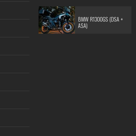
BMW R1300GS (DSA +
ASA)