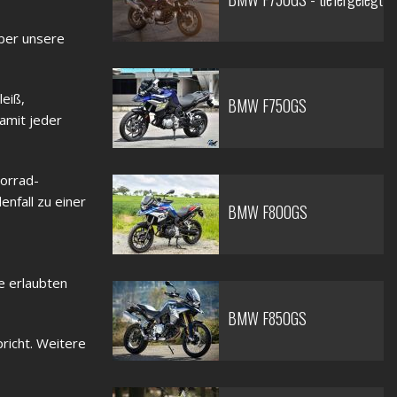
aber unsere
leiß,
BMW F750GS
amit jeder
orrad-
nfall zu einer
BMW F800GS
e erlaubten
BMW F850GS
pricht. Weitere