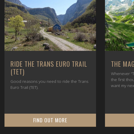
RIDE THE TRANS EURO TRAIL
THE MAG
(TET)
Whenever “T
the first tho
Good reasons you need to ride the Trans
want my nex
Euro Trail (TET).
FIND OUT MORE