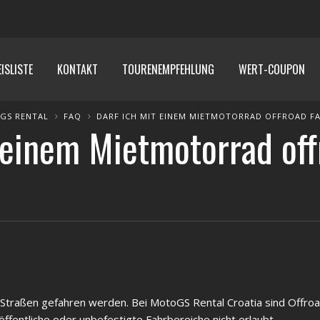
ISLISTE
KONTAKT
TOURENEMPFEHLUNG
WERT-COUPON
GS RENTAL
FAQ
DARF ICH MIT EINEM MIETMOTORRAD OFFROAD F
 einem Mietmotorrad of
n Straßen gefahren werden. Bei MotoGS Rental Croatia sind Offro
ffentliche oder unbefestigte Fahrbereiche nicht erlaubt.