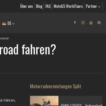
Über uns
Blog
FAQ
MotoGS WorldTours
Partner
DE
AHREN?
froad fahren?
Motorradvermietungen Split
ad-Fahren,
BMW F750GS - tiefergelegt