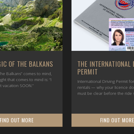
IC OF THE BALKANS
THE INTERNATIONAL 
PERMIT
he Balkans” comes to mind,
ught that comes to mind is: “I
International Driving Permit f
t vacation SOON.”
rentals — why your licence d
must be clear before the ride s
FIND OUT MORE
FIND OUT MOR