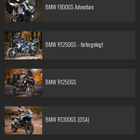
BMW F900GS Adventure
BMW R1250GS - tiefergelegt
BMW R1250GS
BMW R1300GS (DSA)