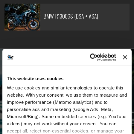
BMW R1300GS (DSA + ASA)
WERDE TEIL UNSERER GEMEINSCHAFT
Erhalte die neuesten Nachrichten, die neuesten
This website uses cookies
Angebote und detaillierte Informationen über
We use cookies and similar technologies to operate this 
uns und alles rund um die Motorradvermietung
website. With your consent, we use them to measure and 
in Kroatien.
improve performance (Matomo analytics) and to 
personalise ads and marketing (Google Ads, Meta, 
Microsoft/Bing). Some embedded services (e.g. YouTube 
E-mail
*
videos) may not work without your consent. You can 
accept all, reject non-essential cookies, or manage your 
Vorname