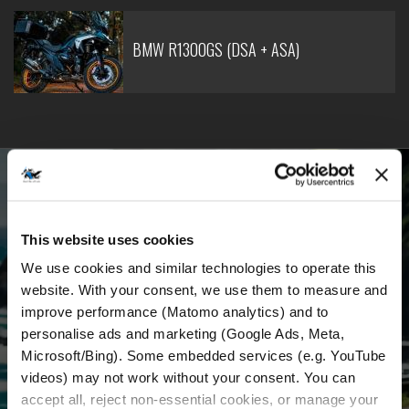
BMW R1300GS (DSA + ASA)
WERDE TEIL UNSERER GEMEINSCHAFT
Erhalte die neuesten Nachrichten, die neuesten
This website uses cookies
Angebote und detaillierte Informationen über
We use cookies and similar technologies to operate this 
uns und alles rund um die Motorradvermietung
website. With your consent, we use them to measure and 
in Kroatien.
improve performance (Matomo analytics) and to 
personalise ads and marketing (Google Ads, Meta, 
Microsoft/Bing). Some embedded services (e.g. YouTube 
E-mail
*
videos) may not work without your consent. You can 
accept all, reject non-essential cookies, or manage your 
Vorname