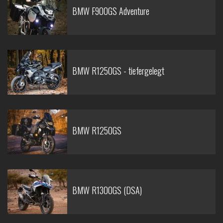
BMW F900GS Adventure
BMW R1250GS - tiefergelegt
BMW R1250GS
BMW R1300GS (DSA)