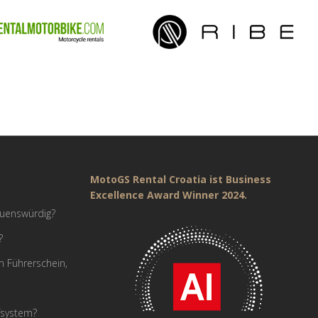
MotoGS Rental Croatia ist Business
Excellence Award Winner 2024.
auenswürdig?
?
n Führerschein,
fsystem?