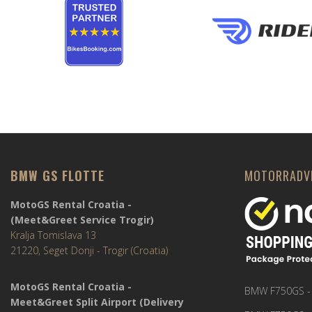
BMW GS FLOTTE
MOTORRADV
MotoGS Rental Croatia -
(Meet&Greet Service Trogir)
Kralja Tomislava 13
21220, Seget Donji - Trogir (Croatia)
MotoGS Rental Croatia -
BMW F750GS - t
Meet&Greet Split Airport (Delivery