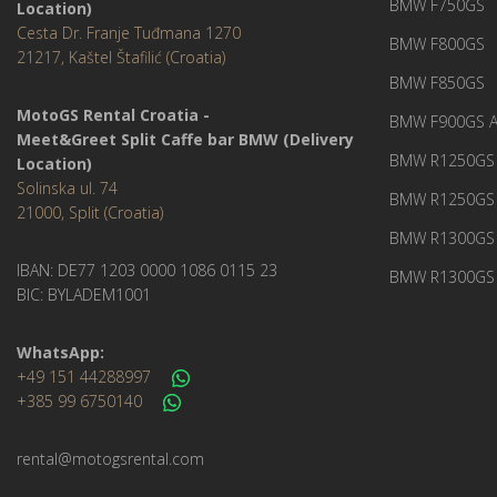
BMW F750GS
Location)
Cesta Dr. Franje Tuđmana 1270
BMW F800GS
21217, Kaštel Štafilić (Croatia)
BMW F850GS
MotoGS Rental Croatia -
BMW F900GS A
Meet&Greet Split Caffe bar BMW (Delivery
BMW R1250GS - 
Location)
Solinska ul. 74
BMW R1250GS
21000, Split (Croatia)
BMW R1300GS 
IBAN: DE77 1203 0000 1086 0115 23
BMW R1300GS 
BIC: BYLADEM1001
WhatsApp:
+49 151 44288997
+385 99 6750140
rental@motogsrental.com