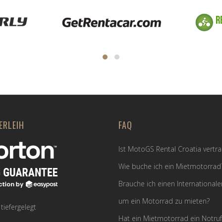
ERLEIH
FAQ
Ist MotoGS Rental Croatia vertr
Wie buche ich ein Mietmotorrad
Brauche ich einen Internationale
um ein Motorrad zu mieten?
iefergelegt
Hat ein Mietmotorrad ein Notru