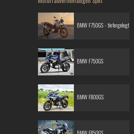
Motorradvermietungen Split
BMW F750GS - tiefergelegt
BMW F750GS
BMW F800GS
BMW F850GS