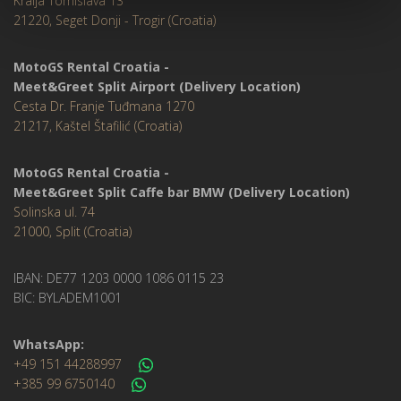
Kralja Tomislava 13
21220, Seget Donji - Trogir (Croatia)
MotoGS Rental Croatia -
Meet&Greet Split Airport (Delivery Location)
Cesta Dr. Franje Tuđmana 1270
21217, Kaštel Štafilić (Croatia)
MotoGS Rental Croatia -
Meet&Greet Split Caffe bar BMW (Delivery Location)
Solinska ul. 74
21000, Split (Croatia)
IBAN: DE77 1203 0000 1086 0115 23
BIC: BYLADEM1001
WhatsApp:
+49 151 44288997
+385 99 6750140