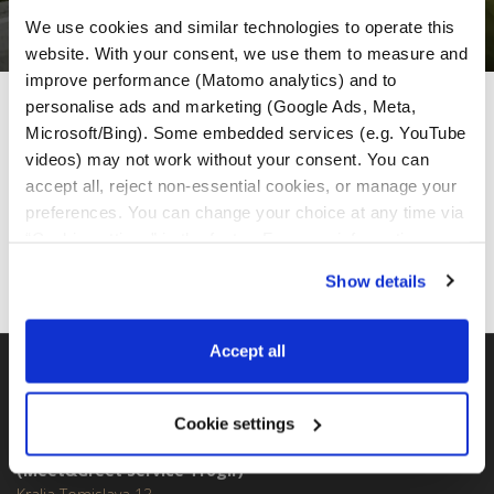
We use cookies and similar technologies to operate this 
website. With your consent, we use them to measure and 
improve performance (Matomo analytics) and to 
personalise ads and marketing (Google Ads, Meta, 
MotoGS Rental Partner
Microsoft/Bing). Some embedded services (e.g. YouTube 
videos) may not work without your consent. You can 
accept all, reject non-essential cookies, or manage your 
preferences. You can change your choice at any time via 
“Cookie settings” in the footer. For more information, see 
our 
Privacy & Cookie Policy
.
Show details
Accept all
BMW GS FLOTTE
Cookie settings
MotoGS Rental Croatia -
(Meet&Greet Service Trogir)