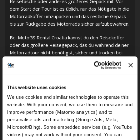
Reisetasche oder anderes größeres Gepäck mit. Vor
dem Start der Tour ist es üblich, nur das Nötigste in die
Motorradkoffer umzupacken und das restliche Gepäck
bis zur Rückgabe des Motorrads sicher aufzubewahren.
Bei MotoGS Rental Croatia kannst du den Reisekoffer
oder das größere Reisegepäck, das du während deiner
Motorradtour nicht benötigst, sicher und trocken bei
uns aufbewahren. Das ist besonders praktisch, wenn du
über den Flughafen Split anreist und deine
Motorradtour direkt nach der Ankunft startest.
This website uses cookies
Unsere BMW GS Mietmotorräder sind mit einem
praktischen Tourengepäcksystem ausgestattet: zwei
We use cookies and similar technologies to operate this 
abschließbare Seitenkoffer, ein Topcase, passende
website. With your consent, we use them to measure and 
Innentaschen und – bei Bedarf – eine Tanktasche sowie
improve performance (Matomo analytics) and to 
zusätzliche Taschen an den Sturzbügeln. So hast du
personalise ads and marketing (Google Ads, Meta, 
organisierten Stauraum für Motorradbekleidung,
Microsoft/Bing). Some embedded services (e.g. YouTube 
Kleidung und tägliche Reiseutensilien während der Tour.
videos) may not work without your consent. You can 