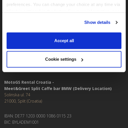
BMW GS FLOTTE
preferences. You can change your choice at any time via 
“Cookie settings” in the footer. For more information, see 
MotoGS Rental Croatia -
our 
Privacy & Cookie Policy
.
(Meet&Greet Service Trogir)
Show details
Kralja Tomislava 13
21220, Seget Donji - Trogir (Croatia)
Accept all
MotoGS Rental Croatia -
Meet&Greet Split Airport (Delivery Location)
Cookie settings
Cesta Dr. Franje Tuđmana 1270
21217, Kaštel Štafilić (Croatia)
MotoGS Rental Croatia -
Meet&Greet Split Caffe bar BMW (Delivery Location)
Solinska ul. 74
21000, Split (Croatia)
IBAN: DE77 1203 0000 1086 0115 23
BIC: BYLADEM1001