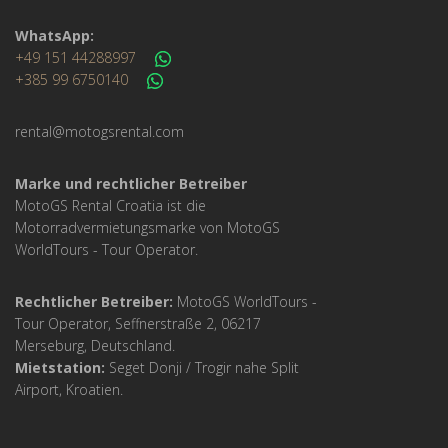
WhatsApp:
+49 151 44288997
+385 99 6750140
rental@motogsrental.com
Marke und rechtlicher Betreiber
MotoGS Rental Croatia ist die
Motorradvermietungsmarke von MotoGS
WorldTours -
Tour Operator
.
Rechtlicher Betreiber:
MotoGS WorldTours -
Tour Operator
, Seffnerstraße 2, 06217
Merseburg, Deutschland.
Mietstation:
Seget Donji / Trogir nahe Split
Airport, Kroatien.