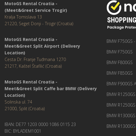
MotoGS Rental Croatia -
(Meet&Greet Service Trogir)
Kralja Tomislava 13
21220, Seget Donji - Trogir (Croatia)
MotoGS Rental Croatia -
BMW F750GS - t
Meet&Greet Split Airport (Delivery
BMW F750GS
Location)
Cesta Dr. Franje Tuđmana 1270
BMW F800GS
21217, Kaštel Štafilić (Croatia)
BMW F850GS
MotoGS Rental Croatia -
BMW F900GS A
Meet&Greet Split Caffe bar BMW (Delivery
BMW R1250GS - 
Location)
Solinska ul. 74
BMW R1250GS
21000, Split (Croatia)
BMW R1300GS 
IBAN: DE77 1203 0000 1086 0115 23
BMW R1300GS 
BIC: BYLADEM1001