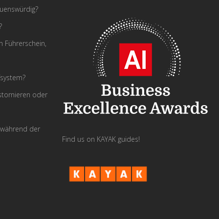
auenswürdig?
?
n Führerschein,
fsystem?
tornieren oder
 während der
Find us on KAYAK guides!