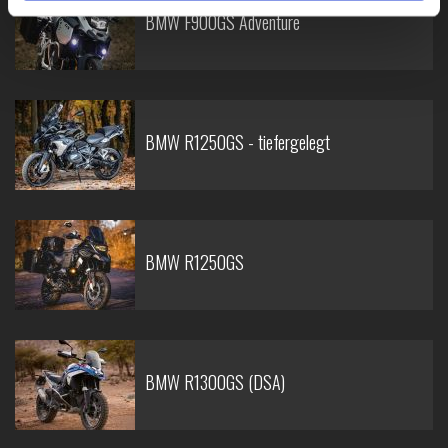
BMW F900GS Adventure
BMW R1250GS - tiefergelegt
BMW R1250GS
BMW R1300GS (DSA)