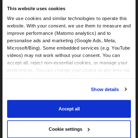
This website uses cookies
We use cookies and similar technologies to operate this 
website. With your consent, we use them to measure and 
BMW F750GS
improve performance (Matomo analytics) and to 
personalise ads and marketing (Google Ads, Meta, 
Microsoft/Bing). Some embedded services (e.g. YouTube 
videos) may not work without your consent. You can 
accept all, reject non-essential cookies, or manage your 
BMW F800GS
preferences. You can change your choice at any time via 
“Cookie settings” in the footer. For more information, see 
our 
Privacy & Cookie Policy
.
Show details
BMW F850GS
Accept all
Cookie settings