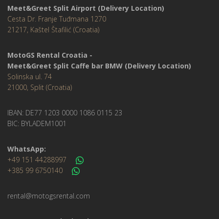
Meet&Greet Split Airport (Delivery Location)
Cesta Dr. Franje Tuđmana 1270
21217, Kaštel Štafilić (Croatia)
MotoGS Rental Croatia -
Meet&Greet Split Caffe bar BMW (Delivery Location)
Solinska ul. 74
21000, Split (Croatia)
IBAN: DE77 1203 0000 1086 0115 23
BIC: BYLADEM1001
WhatsApp:
+49 151 44288997
+385 99 6750140
rental@motogsrental.com