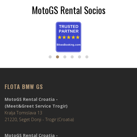
MotoGS Rental Socios
FLOTA BMW GS
MotoGS Rental Croatia -
(Meet&Greet Service Trogir)
Kralja Tomislava 13
21220, Seget Donji - Trogir (Croatia)
MotoGS Rental Croatia -