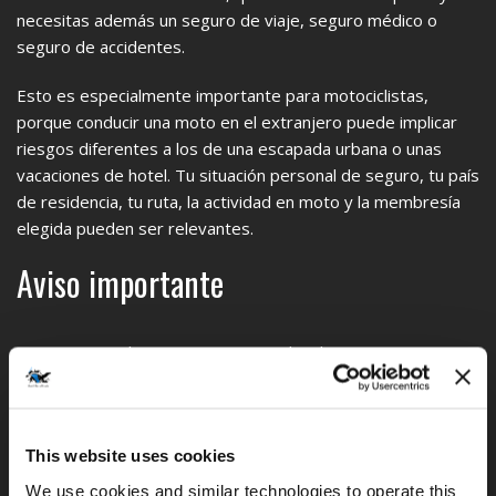
necesitas además un seguro de viaje, seguro médico o
seguro de accidentes.
Esto es especialmente importante para motociclistas,
porque conducir una moto en el extranjero puede implicar
riesgos diferentes a los de una escapada urbana o unas
vacaciones de hotel. Tu situación personal de seguro, tu país
de residencia, tu ruta, la actividad en moto y la membresía
elegida pueden ser relevantes.
Aviso importante
MotoGS Rental Croatia no es corredor de seguros, agencia
de seguros, proveedor de asistencia médica ni responsable
de las decisiones de Global Rescue. Solo ofrecemos
información general sobre nuestro partner. Todas las
This website uses cookies
preguntas sobre membresía de Global Rescue, elegibilidad,
cobertura, asistencia médica, evacuación, servicios de
We use cookies and similar technologies to operate this 