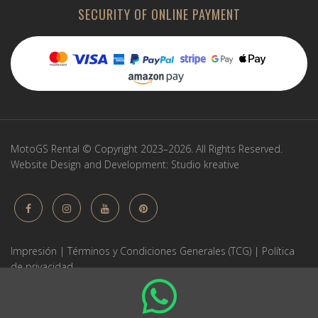
SECURITY OF ONLINE PAYMENT
MotoGS Rental © Copyright 2023–2026. All Rights Reserved.
Website Design and Development:
Studio kreative
Impresión
|
Términos y Condiciones Generales (TCG)
|
Política
de privacidad