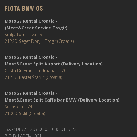
FLOTA BMW GS
MotoGS Rental Croatia -
(Meet&Greet Service Trogir)
Kralja Tomislava 13
21220, Seget Donji - Trogir (Croatia)
MotoGS Rental Croatia -
Meet&Greet Split Airport (Delivery Location)
Cesta Dr. Franje Tuđmana 1270
21217, Kaštel Štafilić (Croatia)
MotoGS Rental Croatia -
Meet&Greet Split Caffe bar BMW (Delivery Location)
Solinska ul. 74
21000, Split (Croatia)
IBAN: DE77 1203 0000 1086 0115 23
BIC: BYLADEM1001