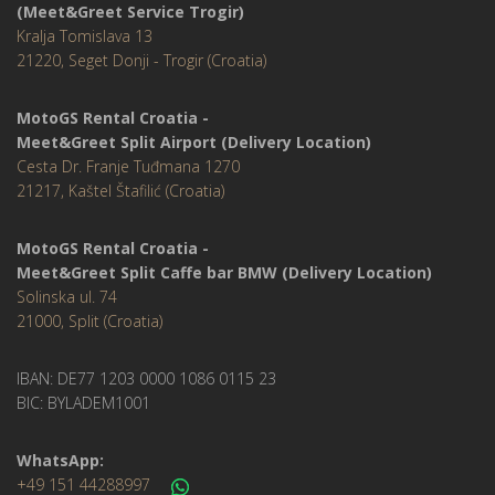
(Meet&Greet Service Trogir)
Kralja Tomislava 13
21220, Seget Donji - Trogir (Croatia)
MotoGS Rental Croatia -
Meet&Greet Split Airport (Delivery Location)
Cesta Dr. Franje Tuđmana 1270
21217, Kaštel Štafilić (Croatia)
MotoGS Rental Croatia -
Meet&Greet Split Caffe bar BMW (Delivery Location)
Solinska ul. 74
21000, Split (Croatia)
IBAN: DE77 1203 0000 1086 0115 23
BIC: BYLADEM1001
WhatsApp:
+49 151 44288997