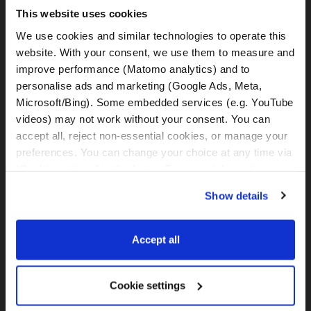
This website uses cookies
We use cookies and similar technologies to operate this 
website. With your consent, we use them to measure and 
BMW F900GS Adventure
improve performance (Matomo analytics) and to 
personalise ads and marketing (Google Ads, Meta, 
Microsoft/Bing). Some embedded services (e.g. YouTube 
videos) may not work without your consent. You can 
accept all, reject non-essential cookies, or manage your 
BMW R1250GS - bajo
preferences. You can change your choice at any time via 
“Cookie settings” in the footer. For more information, see 
our 
Privacy & Cookie Policy
.
Show details
BMW R1250GS
Accept all
Cookie settings