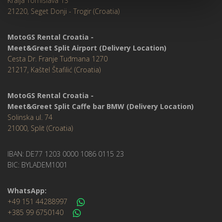
Kralja Tomislava 13
21220, Seget Donji - Trogir (Croatia)
MotoGS Rental Croatia -
Meet&Greet Split Airport (Delivery Location)
Cesta Dr. Franje Tuđmana 1270
21217, Kaštel Štafilić (Croatia)
MotoGS Rental Croatia -
Meet&Greet Split Caffe bar BMW (Delivery Location)
Solinska ul. 74
21000, Split (Croatia)
IBAN: DE77 1203 0000 1086 0115 23
BIC: BYLADEM1001
WhatsApp:
+49 151 44288997
+385 99 6750140