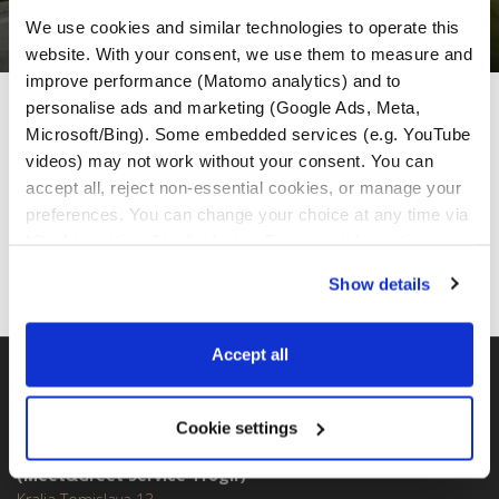
We use cookies and similar technologies to operate this 
website. With your consent, we use them to measure and 
improve performance (Matomo analytics) and to 
personalise ads and marketing (Google Ads, Meta, 
MotoGS Rental Partner
Microsoft/Bing). Some embedded services (e.g. YouTube 
videos) may not work without your consent. You can 
accept all, reject non-essential cookies, or manage your 
preferences. You can change your choice at any time via 
“Cookie settings” in the footer. For more information, see 
our 
Privacy & Cookie Policy
.
Show details
Accept all
BMW GS FLOTTE
Cookie settings
MotoGS Rental Croatia -
(Meet&Greet Service Trogir)