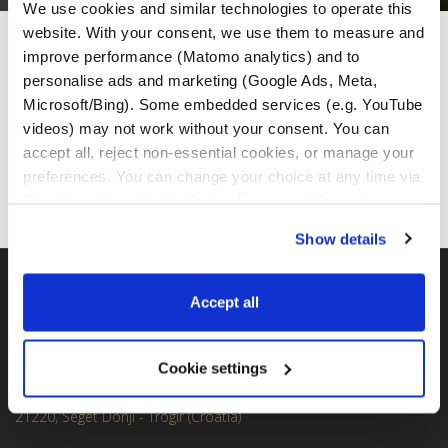
We use cookies and similar technologies to operate this 
website. With your consent, we use them to measure and 
MotoGS Rental Socios
improve performance (Matomo analytics) and to 
personalise ads and marketing (Google Ads, Meta, 
Microsoft/Bing). Some embedded services (e.g. YouTube 
videos) may not work without your consent. You can 
accept all, reject non-essential cookies, or manage your 
preferences. You can change your choice at any time via 
“Cookie settings” in the footer. For more information, see 
our 
Privacy & Cookie Policy
.
Show details
Accept all
FLOTA BMW GS
MotoGS Rental Croatia -
Cookie settings
(Meet&Greet Service Trogir)
Kralja Tomislava 13
21220, Seget Donji - Trogir (Croatia)